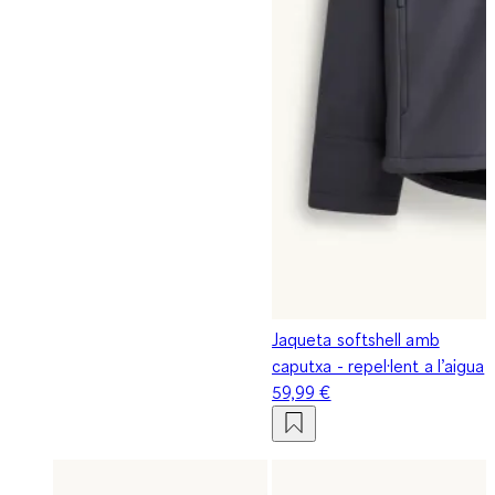
Jaqueta softshell amb
caputxa - repel·lent a l’aigua
59,99 €