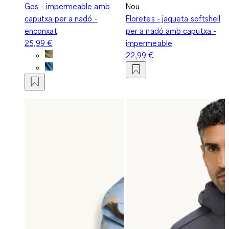
Gos - impermeable amb
Nou
caputxa per a nadó -
Floretes - jaqueta softshell
enconxat
per a nadó amb caputxa -
25,99 €
impermeable
22,99 €