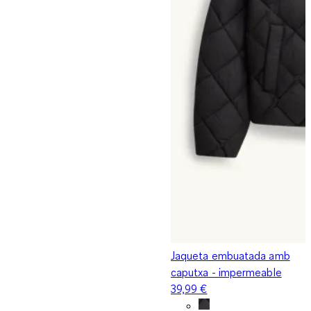
Jaqueta embuatada amb
caputxa - impermeable
39,99 €