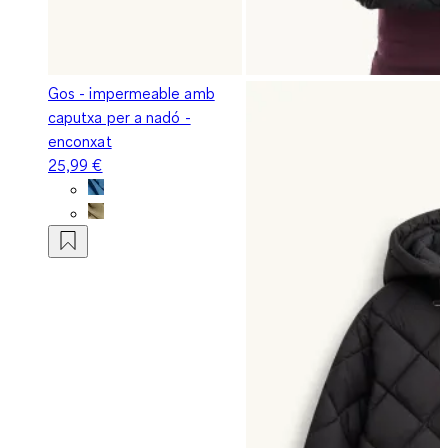
Gos - impermeable amb
caputxa per a nadó -
enconxat
25,99 €