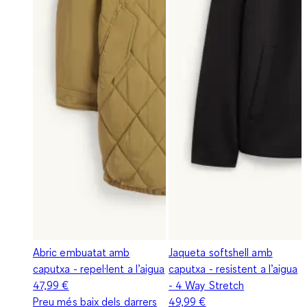
Abric embuatat amb
Jaqueta softshell amb
caputxa - repel·lent a l’aigua
caputxa - resistent a l’aigua
47,99 €
- 4 Way Stretch
Preu més baix dels darrers
49,99 €