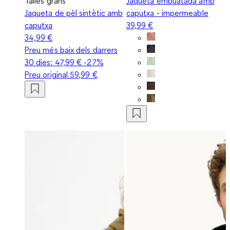
Talles grans
Jaqueta embuatada amb
Jaqueta de pèl sintètic amb
caputxa - impermeable
caputxa
39,99 €
34,99 €
Preu més baix dels darrers
30 dies:
47,99 €
-27%
Preu original
59,99 €