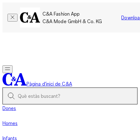
C&A Fashion App
Downloa
C&A Mode GmbH & Co. KG
Només per un temps limitat: Els membres acumulen el doble
de punts!
Inicia la sessió
Pàgina d'inici de C&A
Dones
Homes
Infants