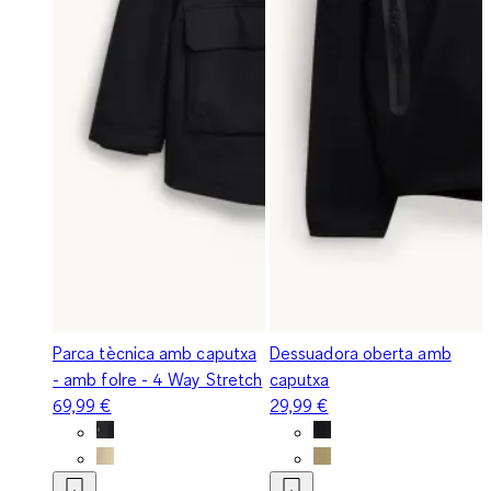
Parca tècnica amb caputxa
Dessuadora oberta amb
- amb folre - 4 Way Stretch
caputxa
69,99 €
29,99 €