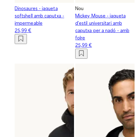
Dinosaures - jaqueta
Nou
softshell amb caputxa -
Mickey Mouse - jaqueta
impermeable
d'estil universitari amb
25,99 €
caputxa per a nadó - amb
folre
25,99 €