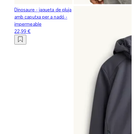
Dinosaure - jaqueta de pluja
amb caputxa per a nadó -
impermeable
22,99 €