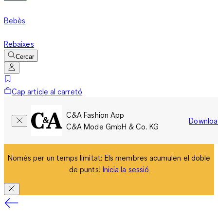
Bebès
Rebaixes
Cercar
Cap article al carretó
C&A Fashion App
Downloa
C&A Mode GmbH & Co. KG
Només per un temps limitat: Els membres acumulen el doble
de punts!
Inicia la sessió