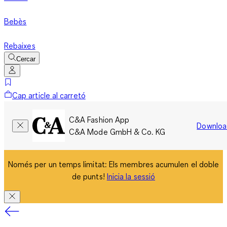
Bebès
Rebaixes
Cercar
Cap article al carretó
C&A Fashion App
Downloa
C&A Mode GmbH & Co. KG
Només per un temps limitat: Els membres acumulen el doble
de punts!
Inicia la sessió