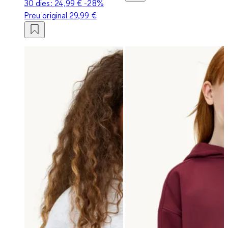
30 dies:
24,99 €
-28%
Preu original
29,99 €