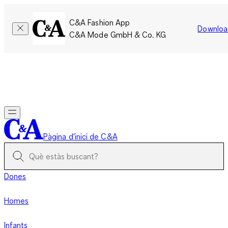
C&A Fashion App
Downloa
C&A Mode GmbH & Co. KG
Només per un temps limitat: Els membres acumulen el doble
de punts!
Inicia la sessió
Pàgina d'inici de C&A
Dones
Homes
Infants