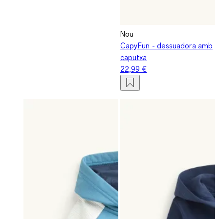
Nou
CapyFun - dessuadora amb
caputxa
22,99 €