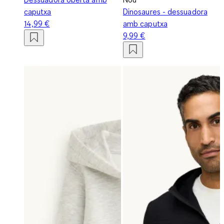
caputxa
Dinosaures - dessuadora
14,99 €
amb caputxa
9,99 €