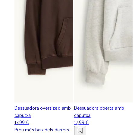
Dessuadora oversized amb
Dessuadora oberta amb
caputxa
caputxa
17,99 €
17,99 €
Preu més baix dels darrers