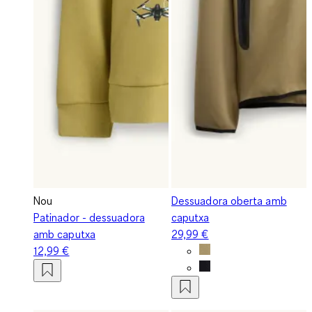
Nou
Dessuadora oberta amb
Patinador - dessuadora
caputxa
amb caputxa
29,99 €
12,99 €