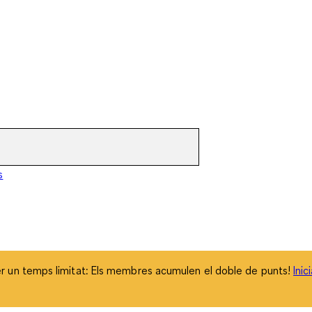
 un temps limitat: Els membres acumulen el doble de punts!
Inic
s
 un temps limitat: Els membres acumulen el doble de punts!
Inic