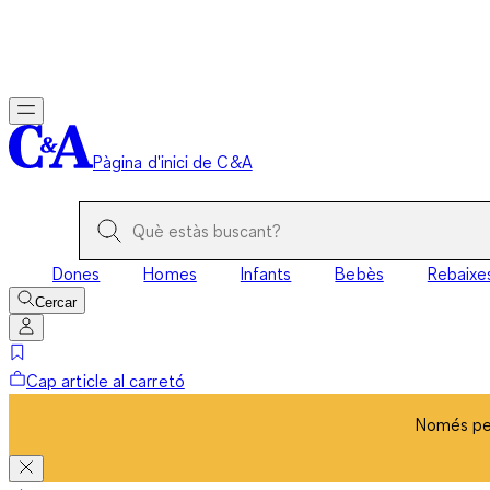
Només per
Pàgina d'inici de C&A
Dones
Homes
Infants
Bebès
Rebaixe
Cercar
Cap article al carretó
Només per