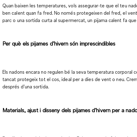
Quan baixen les temperatures, vols assegurar-te que el teu nadó
ben calent quan fa fred. No només protegeixen del fred, el vent i l
parc o una sortida curta al supermercat, un pijama calent fa que 
Per què els pijames d’hivern són imprescindibles
Els nadons encara no regulen bé la seva temperatura corporal com e
tancat protegeix tot el cos, ideal per a dies de vent o neu. Crem
després d’una sortida.
Materials, ajust i disseny dels pijames d’hivern per a nad