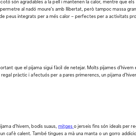
 cotó són agradables a la pell i mantenen la calor, mentre que els t
r permetre al nadó moure’s amb llibertat, però tampoc massa gran
de peus integrats per a més calor – perfectes per a activitats pro
ant que el pijama sigui fàcil de netejar. Molts pijames d’hivern e
regal pràctic i afectuós per a pares primerencs, un pijama d’hivern
pijama d’hivern, bodis suaus,
mitges
o jerseis fins són ideals per r
un cafè calent. També tingues a mà una manta o un gorro addiciona