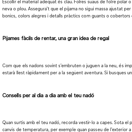
Escollir el material adequat és clau. Folres suaus de folre polar o
neva o plou. Assegura’t que el pijama no sigui massa ajustat pe
bonics, colors alegres i detalls pràctics com guants o cobertors 
Pijames fàcils de rentar, una gran idea de regal
Com que els nadons sovint s’embruten o juguen a la neu, és import
estarà llest ràpidament per a la següent aventura. Si busques un 
Consells per al dia a dia amb el teu nadó
Quan surtis amb el teu nadó, recorda vestir-lo a capes. Sota el 
canvis de temperatura, per exemple quan passeu de l’exterior a 