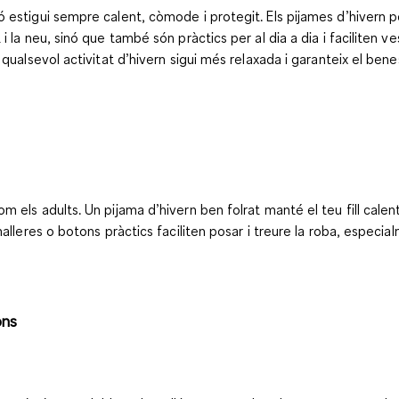
 estigui sempre calent, còmode i protegit. Els pijames d’hivern p
a neu, sinó que també són pràctics per al dia a dia i faciliten vesti
qualsevol activitat d’hivern sigui més relaxada i garanteix el bene
ls adults. Un pijama d’hivern ben folrat manté el teu fill calent, 
alleres o botons pràctics faciliten posar i treure la roba, especia
ons