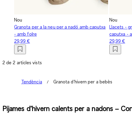
Nou
Nou
Granota per a la neu per a nadó amb caputxa
Llacets - g
- amb folre
caputxa - 
29,99 €
29,99 €
2 de 2 articles vists
Tendència
Granota d'hivern per a bebès
Pijames d’hivern calents per a nadons – Confo