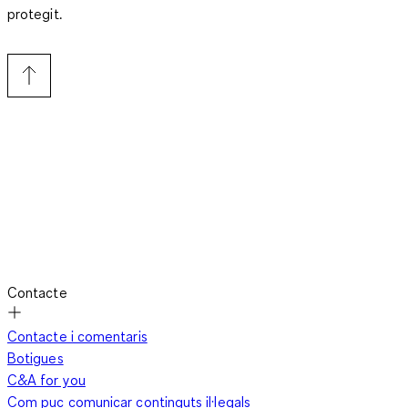
protegit.
Contacte
Contacte i comentaris
Botigues
C&A for you
Com puc comunicar continguts il·legals