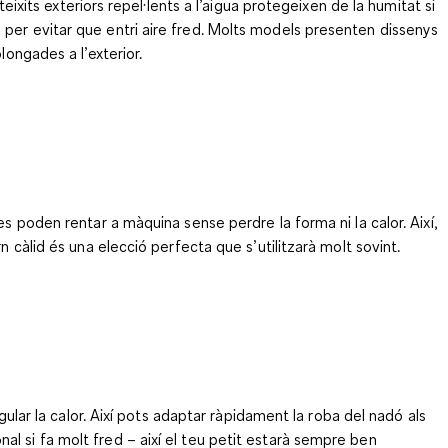
eixits exteriors repel·lents a l’aigua protegeixen de la humitat si
 per evitar que entri aire fred. Molts models presenten dissenys
longades a l’exterior.
s poden rentar a màquina sense perdre la forma ni la calor. Així,
 càlid és una elecció perfecta que s’utilitzarà molt sovint.
egular la calor. Així pots adaptar ràpidament la roba del nadó als
l si fa molt fred – així el teu petit estarà sempre ben