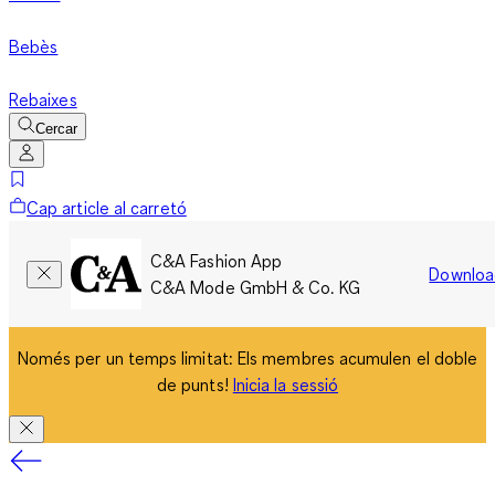
Bebès
Rebaixes
Cercar
Cap article al carretó
C&A Fashion App
Downloa
C&A Mode GmbH & Co. KG
Només per un temps limitat: Els membres acumulen el doble
de punts!
Inicia la sessió