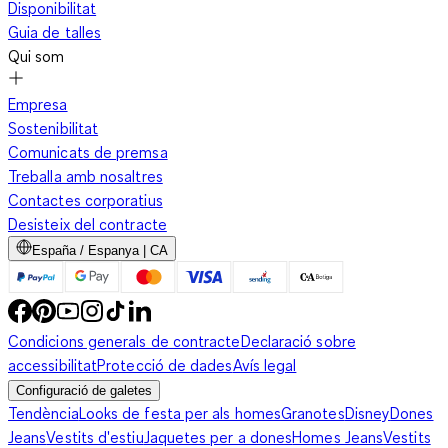
Disponibilitat
Guia de talles
Qui som
Empresa
Sostenibilitat
Comunicats de premsa
Treballa amb nosaltres
Contactes corporatius
Desisteix del contracte
España / Espanya | CA
Condicions generals de contracte
Declaració sobre
accessibilitat
Protecció de dades
Avís legal
Configuració de galetes
Tendència
Looks de festa per als homes
Granotes
Disney
Dones
Jeans
Vestits d'estiu
Jaquetes per a dones
Homes Jeans
Vestits