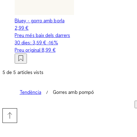
Bluey - gorro amb borla
2,99 €
Preu més baix dels darrers
30 dies:
3,59 €
-16%
Preu original
8,99 €
5 de 5 articles vists
Tendència
Gorres amb pompó