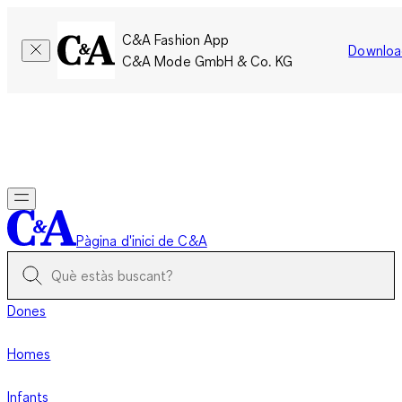
C&A Fashion App
Downloa
C&A Mode GmbH & Co. KG
Només per un temps limitat: Els membres acumulen el doble
de punts!
Inicia la sessió
Pàgina d'inici de C&A
Dones
Homes
Infants