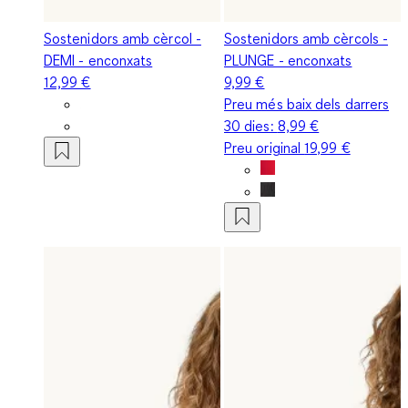
Sostenidors amb cèrcol -
Sostenidors amb cèrcols -
DEMI - enconxats
PLUNGE - enconxats
12,99 €
9,99 €
Preu més baix dels darrers
30 dies:
8,99 €
Preu original
19,99 €