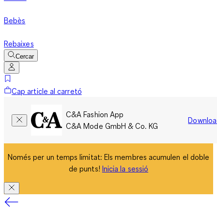
Bebès
Rebaixes
Cercar
Cap article al carretó
C&A Fashion App
Downloa
C&A Mode GmbH & Co. KG
Només per un temps limitat: Els membres acumulen el doble
de punts!
Inicia la sessió