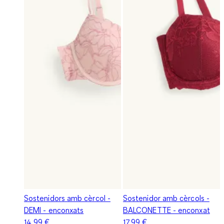
Sostenidors amb cèrcol -
Sostenidor amb cèrcols -
DEMI - enconxats
BALCONETTE - enconxat
14,99 €
17,99 €