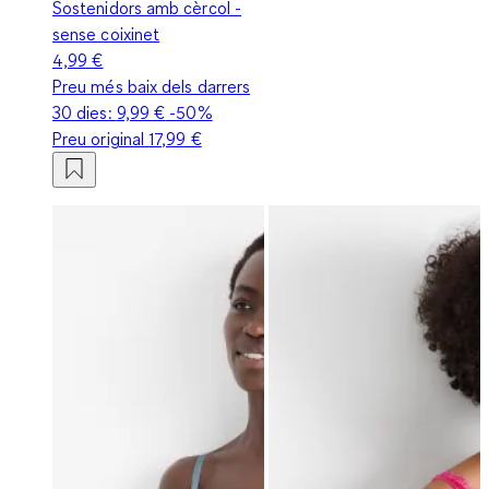
Sostenidors amb cèrcol -
sense coixinet
4,99 €
Preu més baix dels darrers
30 dies:
9,99 €
-50%
Preu original
17,99 €