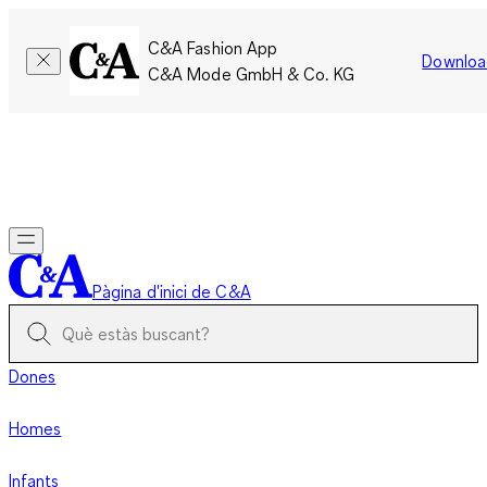
C&A Fashion App
Downloa
C&A Mode GmbH & Co. KG
Només per un temps limitat: Els membres acumulen el doble
de punts!
Inicia la sessió
Pàgina d'inici de C&A
Dones
Homes
Infants