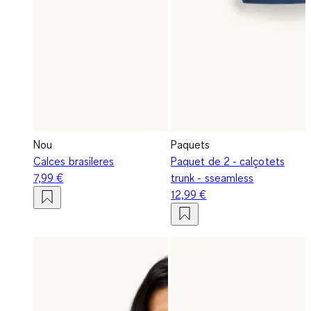
Nou
Paquets
Calces brasileres
Paquet de 2 - calçotets
7,99 €
trunk - sseamless
12,99 €