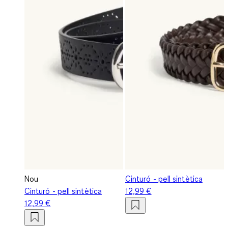
Nou
Cinturó - pell sintètica
Cinturó - pell sintètica
12,99 €
12,99 €