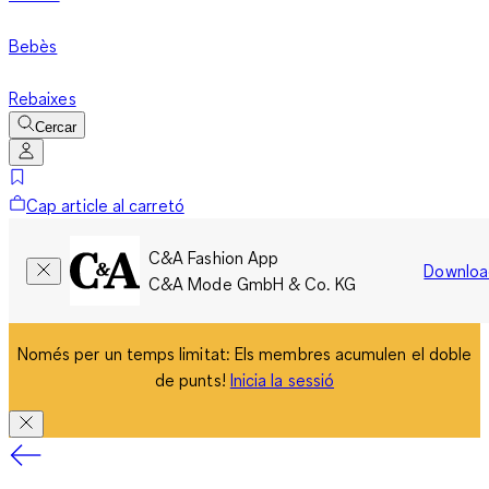
Bebès
Rebaixes
Cercar
Cap article al carretó
C&A Fashion App
Downloa
C&A Mode GmbH & Co. KG
Només per un temps limitat: Els membres acumulen el doble
de punts!
Inicia la sessió