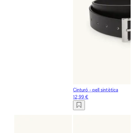
Cinturó - pell sintètica
12,99 €