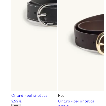
Cinturó - pell sintètica
Nou
9,99 €
Cinturó - pell sintètica