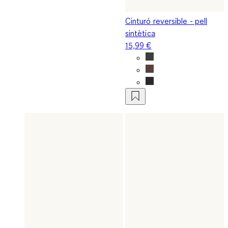
Cinturó reversible - pell
sintètica
15,99 €