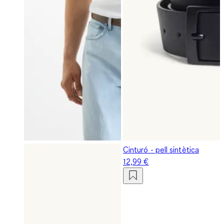
Cinturó - pell sintètica
12,99 €