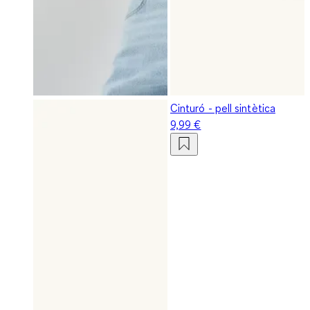
Cinturó - pell sintètica
9,99 €