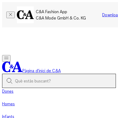
C&A Fashion App
Downloa
C&A Mode GmbH & Co. KG
Només per un temps limitat: Els membres acumulen el doble
de punts!
Inicia la sessió
Pàgina d'inici de C&A
Dones
Homes
Infants