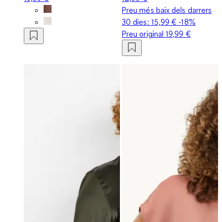
Preu més baix dels darrers
30 dies:
15,99 €
-18%
Preu original
19,99 €