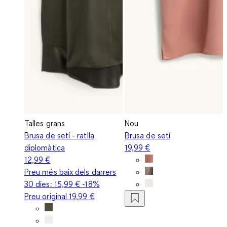
Talles grans
Nou
Brusa de setí - ratlla
Brusa de setí
diplomàtica
19,99 €
12,99 €
Preu més baix dels darrers
30 dies:
15,99 €
-18%
Preu original
19,99 €