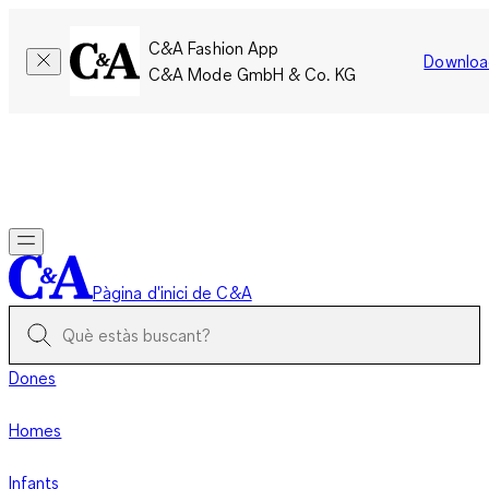
C&A Fashion App
Downloa
C&A Mode GmbH & Co. KG
Només per un temps limitat: Els membres acumulen el doble
de punts!
Inicia la sessió
Pàgina d'inici de C&A
Dones
Homes
Infants