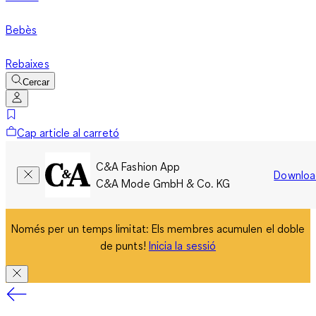
Bebès
Rebaixes
Cercar
Cap article al carretó
C&A Fashion App
Downloa
C&A Mode GmbH & Co. KG
Només per un temps limitat: Els membres acumulen el doble
de punts!
Inicia la sessió