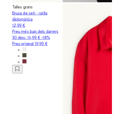
Talles grans
Brusa de setí - ratlla
diplomàtica
12,99 €
Preu més baix dels darrers
30 dies:
15,99 €
-18%
Preu original
19,99 €