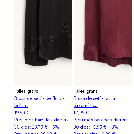
Talles grans
Talles grans
Brusa de setí - de flors -
Brusa de setí - ratlla
brillant
diplomàtica
19,99 €
12,99 €
Preu més baix dels darrers
Preu més baix dels darrers
30 dies:
23,79 €
-15%
30 dies:
15,99 €
-18%
Preu original
39,99 €
Preu original
19,99 €