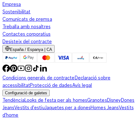
Empresa
Sostenibilitat
Comunicats de premsa
Treballa amb nosaltres
Contactes corporatius
Desisteix del contracte
España / Espanya | CA
Condicions generals de contracte
Declaració sobre
accessibilitat
Protecció de dades
Avís legal
Configuració de galetes
Tendència
Looks de festa per als homes
Granotes
Disney
Dones
Jeans
Vestits d'estiu
Jaquetes per a dones
Homes Jeans
Vestits
d'home