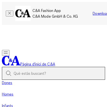
C&A Fashion App
Downloa
C&A Mode GmbH & Co. KG
Només per un temps limitat: Els membres acumulen el doble
de punts!
Inicia la sessió
Pàgina d'inici de C&A
Dones
Homes
Infants