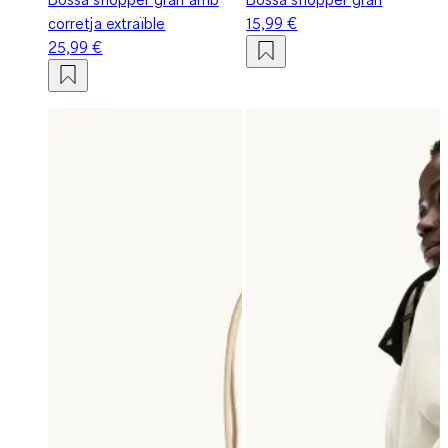
corretja extraïble
15,99 €
25,99 €