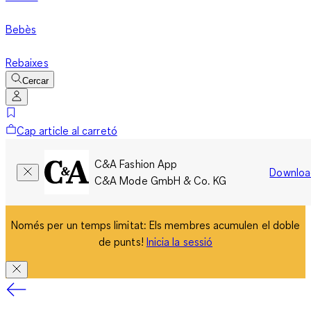
Bebès
Rebaixes
Cercar
Cap article al carretó
C&A Fashion App
Downloa
C&A Mode GmbH & Co. KG
Només per un temps limitat: Els membres acumulen el doble
de punts!
Inicia la sessió