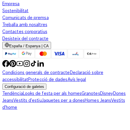
Empresa
Sostenibilitat
Comunicats de premsa
Treballa amb nosaltres
Contactes corporatius
Desisteix del contracte
España / Espanya | CA
Condicions generals de contracte
Declaració sobre
accessibilitat
Protecció de dades
Avís legal
Configuració de galetes
Tendència
Looks de festa per als homes
Granotes
Disney
Dones
Jeans
Vestits d'estiu
Jaquetes per a dones
Homes Jeans
Vestits
d'home