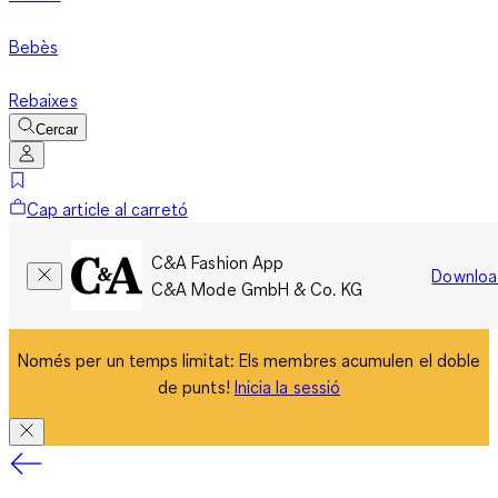
Bebès
Rebaixes
Cercar
Cap article al carretó
C&A Fashion App
Downloa
C&A Mode GmbH & Co. KG
Només per un temps limitat: Els membres acumulen el doble
de punts!
Inicia la sessió