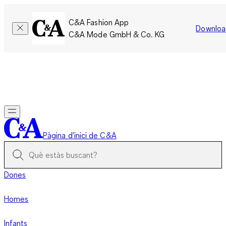
C&A Fashion App
Downloa
C&A Mode GmbH & Co. KG
Només per un temps limitat: Els membres acumulen el doble
de punts!
Inicia la sessió
Pàgina d'inici de C&A
Dones
Homes
Infants