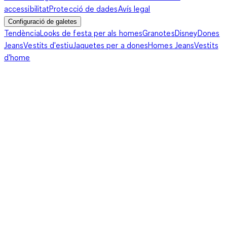
accessibilitat
Protecció de dades
Avís legal
Configuració de galetes
Tendència
Looks de festa per als homes
Granotes
Disney
Dones
Jeans
Vestits d'estiu
Jaquetes per a dones
Homes Jeans
Vestits
d'home