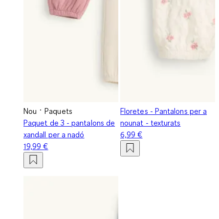
Nou
Paquets
Floretes - Pantalons per a
Paquet de 3 - pantalons de
nounat - texturats
xandall per a nadó
6,99 €
19,99 €