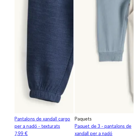
Pantalons de xandall cargo
Paquets
per a nadó - texturats
Paquet de 3 - pantalons de
7,99 €
xandall per a nadó