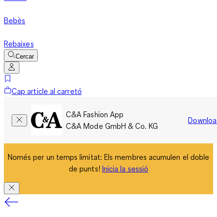
Bebès
Rebaixes
Cercar
Cap article al carretó
C&A Fashion App
Downloa
C&A Mode GmbH & Co. KG
Només per un temps limitat: Els membres acumulen el doble
de punts!
Inicia la sessió