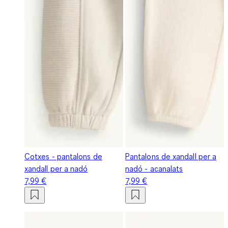
Cotxes - pantalons de
Pantalons de xandall per a
xandall per a nadó
nadó - acanalats
7,99 €
7,99 €