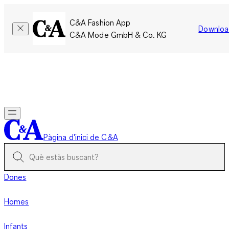
C&A Fashion App
Downloa
C&A Mode GmbH & Co. KG
Només per un temps limitat: Els membres acumulen el doble
de punts!
Inicia la sessió
Pàgina d'inici de C&A
Dones
Homes
Infants