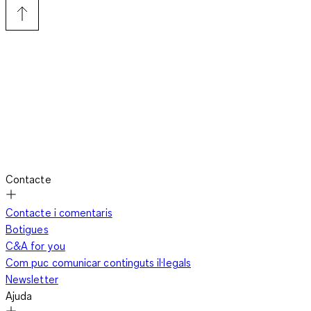
Pantalons bombatxos per a nadons – comoditat i
flexibilitat
El tall ample dels pantalons bombatxos per a nadons és ideal
per a la fase activa de desenvolupament del teu fill. Quan el
nadó fa pedales, gateja o prova els primers passos, hi ha prou
espai perquè se senti còmode. Molts pantalons creixen
gràcies als punys elàstics, així els podràs usar durant més
temps. A més, hi ha molts dissenys: des de versions senzilles i
Contacte
unicolor fins a estampats alegres, perfectes per combinar
amb bodis,
samarretes
o jerseis. Els teixits fins són ideals per a
Contacte i comentaris
dies calorosos, mentre que els materials suaus i acollidors
Botigues
mantenen la calor a l’hivern, per a que el nadó estigui ben
C&A for you
vestit tot l’any.
Com puc comunicar continguts il·legals
Newsletter
Ajuda
Pantalons bombatxos per a nadons – pràctics i fàcils de