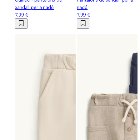
xandall per a nadó
nadó
7,99 €
7,99 €