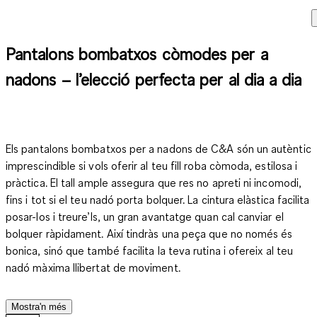
Pantalons bombatxos còmodes per a
nadons – l’elecció perfecta per al dia a dia
Els pantalons bombatxos per a nadons de C&A són un autèntic
imprescindible si vols oferir al teu fill roba còmoda, estilosa i
pràctica. El tall ample assegura que res no apreti ni incomodi,
fins i tot si el teu nadó porta bolquer. La cintura elàstica facilita
posar-los i treure’ls, un gran avantatge quan cal canviar el
bolquer ràpidament. Així tindràs una peça que no només és
bonica, sinó que també facilita la teva rutina i ofereix al teu
nadó màxima llibertat de moviment.
Mostra'n més