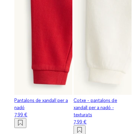
Pantalons de xandall per a
Cotxe - pantalons de
nadó
xandall per a nadó -
7,99 €
texturats
7,99 €