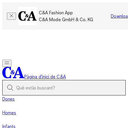
C&A Fashion App
Downloa
C&A Mode GmbH & Co. KG
Només per un temps limitat: Els membres acumulen el doble
de punts!
Inicia la sessió
Pàgina d'inici de C&A
Dones
Homes
Infants