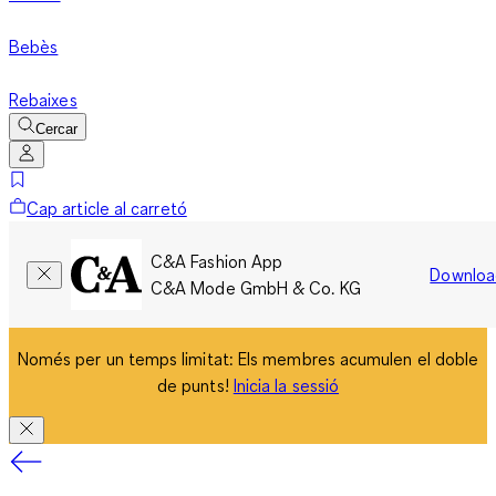
Bebès
Rebaixes
Cercar
Cap article al carretó
C&A Fashion App
Downloa
C&A Mode GmbH & Co. KG
Només per un temps limitat: Els membres acumulen el doble
de punts!
Inicia la sessió