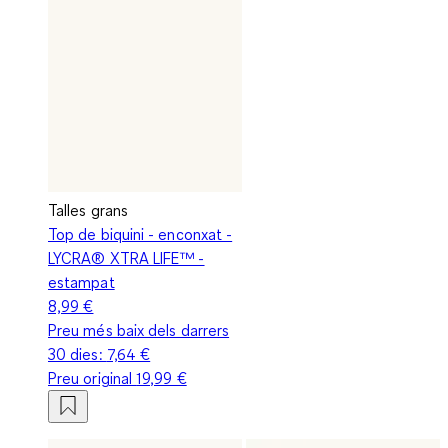
Talles grans
Top de biquini - enconxat -
LYCRA® XTRA LIFE™ -
estampat
8,99 €
Preu més baix dels darrers
30 dies:
7,64 €
Preu original
19,99 €