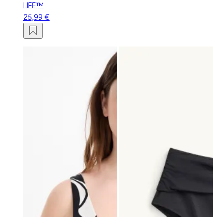
LIFE™
25,99 €