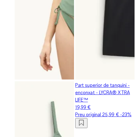
Part superior de tanquini -
enconxat - LYCRA® XTRA
LIFE™
19,99 €
Preu original
25,99 €
-23%