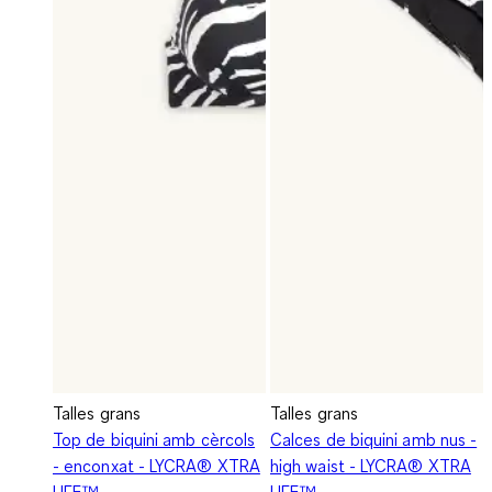
Talles grans
Talles grans
Top de biquini amb cèrcols
Calces de biquini amb nus -
- enconxat - LYCRA® XTRA
high waist - LYCRA® XTRA
LIFE™
LIFE™