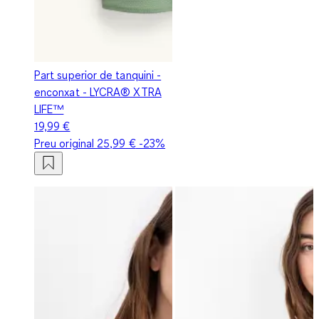
Part superior de tanquini -
enconxat - LYCRA® XTRA
LIFE™
19,99 €
Preu original
25,99 €
-23%