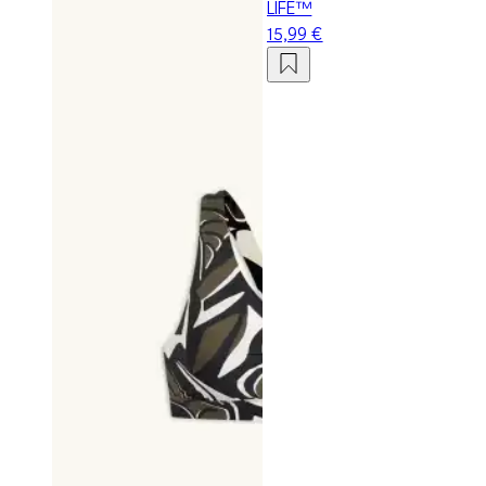
LIFE™
15,99 €