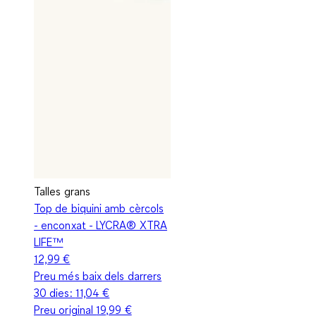
Talles grans
Top de biquini amb cèrcols
- enconxat - LYCRA® XTRA
LIFE™
12,99 €
Preu més baix dels darrers
30 dies:
11,04 €
Preu original
19,99 €