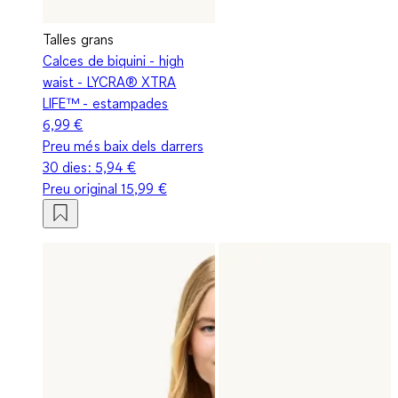
Talles grans
Calces de biquini - high
waist - LYCRA® XTRA
LIFE™ - estampades
6,99 €
Preu més baix dels darrers
30 dies:
5,94 €
Preu original
15,99 €