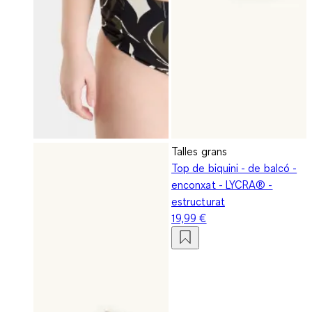
Talles grans
Top de biquini - de balcó -
enconxat - LYCRA® -
estructurat
19,99 €