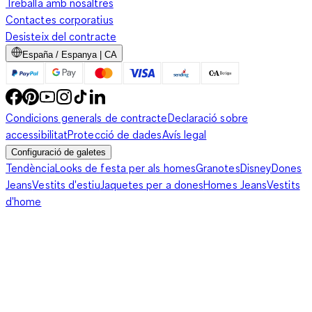
Treballa amb nosaltres
Contactes corporatius
Desisteix del contracte
España / Espanya | CA
Condicions generals de contracte
Declaració sobre
accessibilitat
Protecció de dades
Avís legal
Configuració de galetes
Tendència
Looks de festa per als homes
Granotes
Disney
Dones
Jeans
Vestits d'estiu
Jaquetes per a dones
Homes Jeans
Vestits
d'home