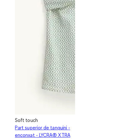
Soft touch
Part superior de tanquini -
enconxat - LYCRA® XTRA