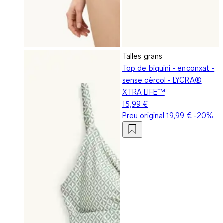
Talles grans
Top de biquini - enconxat -
sense cèrcol - LYCRA®
XTRA LIFE™
15,99 €
Preu original
19,99 €
-20%