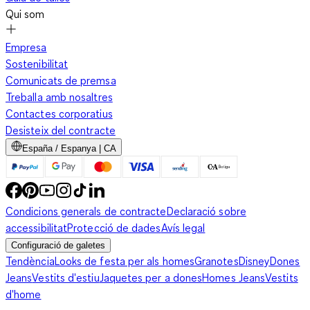
Qui som
Empresa
Sostenibilitat
Comunicats de premsa
Treballa amb nosaltres
Contactes corporatius
Desisteix del contracte
España / Espanya | CA
Condicions generals de contracte
Declaració sobre
accessibilitat
Protecció de dades
Avís legal
Configuració de galetes
Tendència
Looks de festa per als homes
Granotes
Disney
Dones
Jeans
Vestits d'estiu
Jaquetes per a dones
Homes Jeans
Vestits
d'home