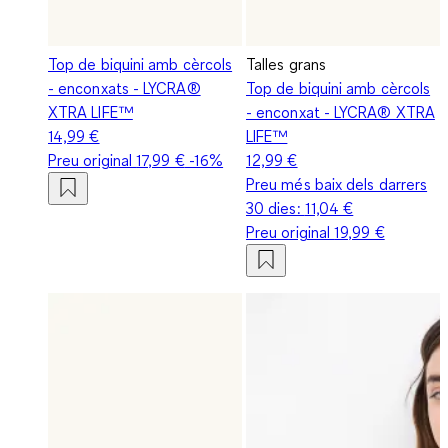
Top de biquini amb cèrcols
Talles grans
- enconxats - LYCRA®
Top de biquini amb cèrcols
XTRA LIFE™
- enconxat - LYCRA® XTRA
14,99 €
LIFE™
Preu original
17,99 €
-16%
12,99 €
Preu més baix dels darrers
30 dies:
11,04 €
Preu original
19,99 €