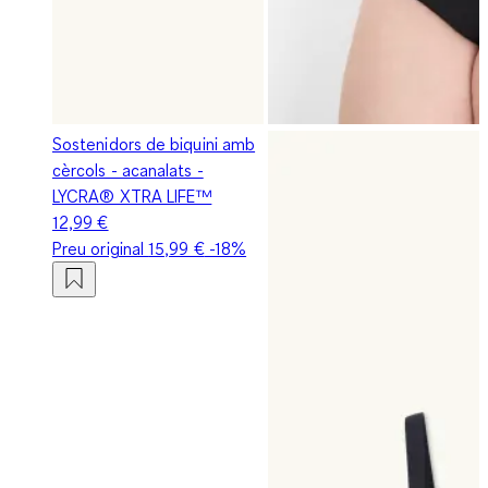
Sostenidors de biquini amb
cèrcols - acanalats -
LYCRA® XTRA LIFE™
12,99 €
Preu original
15,99 €
-18%