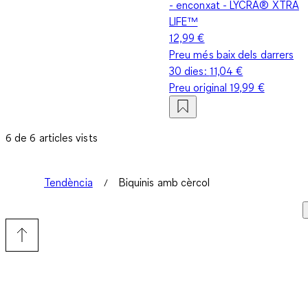
- enconxat - LYCRA® XTRA
LIFE™
12,99 €
Preu més baix dels darrers
30 dies:
11,04 €
Preu original
19,99 €
6 de 6 articles vists
Tendència
Biquinis amb cèrcol