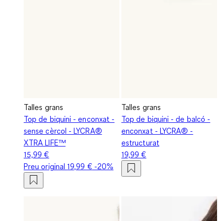
Talles grans
Talles grans
Top de biquini - enconxat -
Top de biquini - de balcó -
sense cèrcol - LYCRA®
enconxat - LYCRA® -
XTRA LIFE™
estructurat
15,99 €
19,99 €
Preu original
19,99 €
-20%