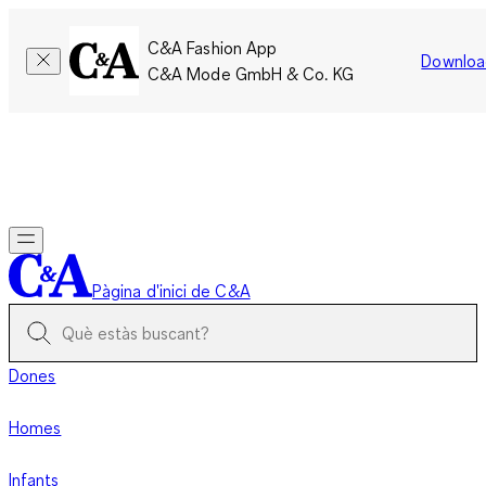
C&A Fashion App
Downloa
C&A Mode GmbH & Co. KG
Només per un temps limitat: Els membres acumulen el doble
de punts!
Inicia la sessió
Pàgina d'inici de C&A
Dones
Homes
Infants