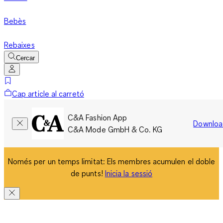
Bebès
Rebaixes
Cercar
Cap article al carretó
C&A Fashion App
Downloa
C&A Mode GmbH & Co. KG
Només per un temps limitat: Els membres acumulen el doble
de punts!
Inicia la sessió