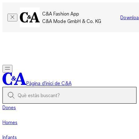
C&A Fashion App
Downloa
C&A Mode GmbH & Co. KG
Només per un temps limitat: Els membres acumulen el doble
de punts!
Inicia la sessió
Pàgina d'inici de C&A
Dones
Homes
Infants