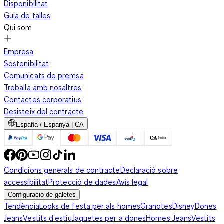
Disponibilitat
Guia de talles
Qui som
Empresa
Sostenibilitat
Comunicats de premsa
Treballa amb nosaltres
Contactes corporatius
Desisteix del contracte
España / Espanya | CA
Condicions generals de contracte
Declaració sobre
accessibilitat
Protecció de dades
Avís legal
Configuració de galetes
Tendència
Looks de festa per als homes
Granotes
Disney
Dones
Jeans
Vestits d'estiu
Jaquetes per a dones
Homes Jeans
Vestits