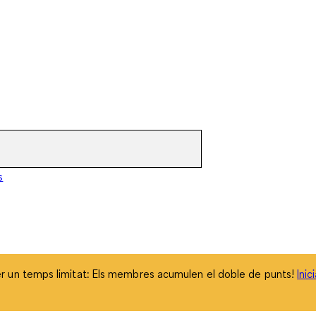
 un temps limitat: Els membres acumulen el doble de punts!
Inic
s
 un temps limitat: Els membres acumulen el doble de punts!
Inic