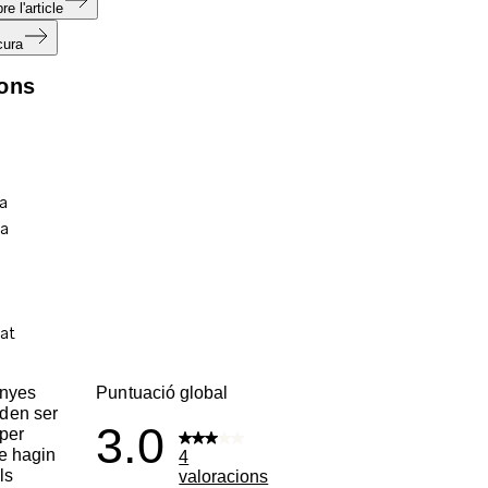
e l'article
cura
ions
enyes
Puntuació global
den ser
3.0
per
ue hagin
4
ls
valoracions