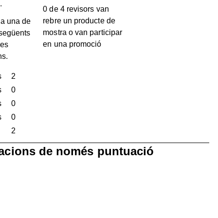
.
0 de 4 revisors van
rebre un producte de
a una de
mostra o van participar
 següents
en una promoció
les
ns.
s
estrelles
2
2 valoracions amb 5 estrelles.
s
estrelles
0
0 valoracions amb 4 estrelles.
s
estrelles
0
0 valoracions amb 3 estrelles.
s
estrelles
0
0 valoracions amb 2 estrelles.
estrelles
2
2 valoracions amb 1 estrella.
racions de només puntuació