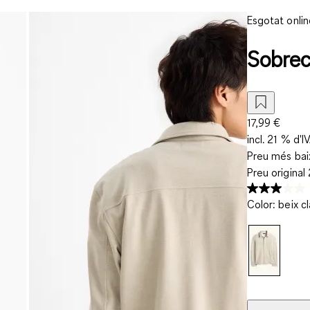
Esgotat onlin
Sobreca
17,99 €
incl. 21 % d'I
Preu més baix
Preu original
Color
:
beix cl