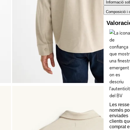
Informació sobr
Composició i 
Valorac
Les ress
només po
enviades 
clients q
comprat e