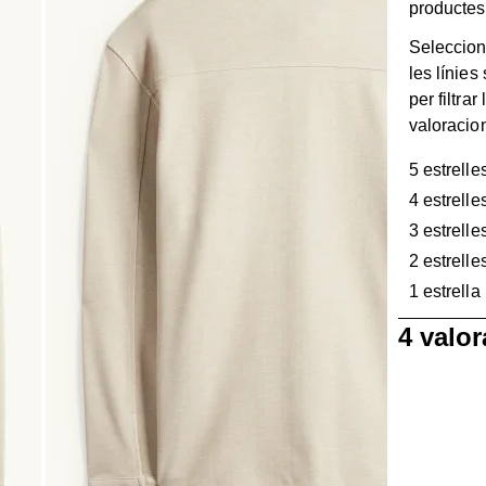
productes
Seleccion
les línies
per filtrar 
valoracio
5 estrelle
4 estrelle
3 estrelle
2 estrelle
1 estrella
1
4 valo
a
0
de
4
Valoracions.