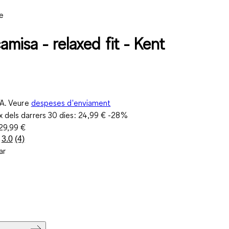
e
misa - relaxed fit - Kent
VA. Veure
despeses d'enviament
 dels darrers 30 dies:
24,99 €
-28%
29,99 €
3.0
(4)
Llegeix
ar
4
valoracions.
Enllaç
a
la
mateixa
pàgina.