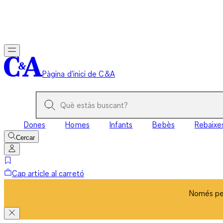
Només per
Pàgina d'inici de C&A
Dones
Homes
Infants
Bebès
Rebaixe
Cercar
Cap article al carretó
Només per