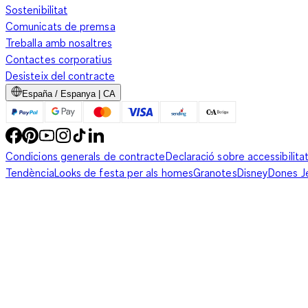
Sostenibilitat
Comunicats de premsa
Treballa amb nosaltres
Contactes corporatius
Desisteix del contracte
España / Espanya | CA
Condicions generals de contracte
Declaració sobre accessibilita
Tendència
Looks de festa per als homes
Granotes
Disney
Dones J