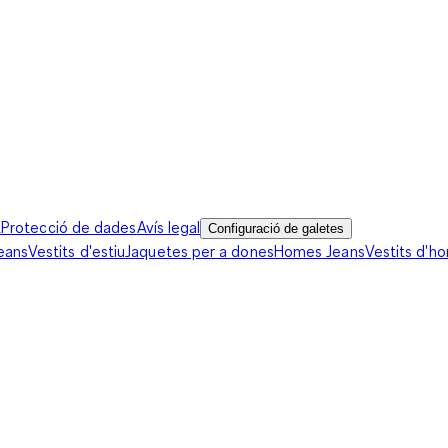
t
Protecció de dades
Avís legal
Configuració de galetes
eans
Vestits d'estiu
Jaquetes per a dones
Homes Jeans
Vestits d'h