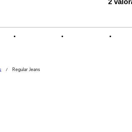
2 valo
s
Regular Jeans