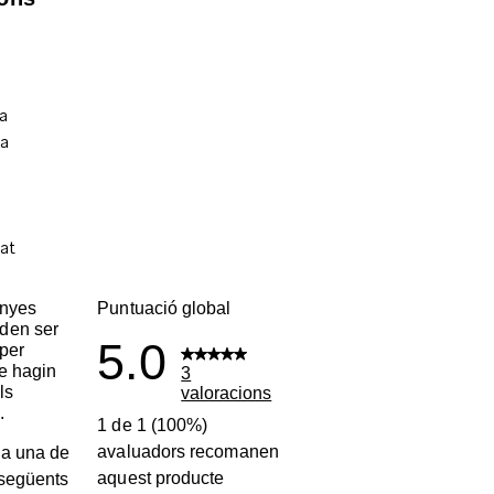
enyes
Puntuació global
den ser
5.0
per
ue hagin
3
ls
valoracions
.
1 de 1 (100%)
avaluadors recomanen
a una de
aquest producte
 següents