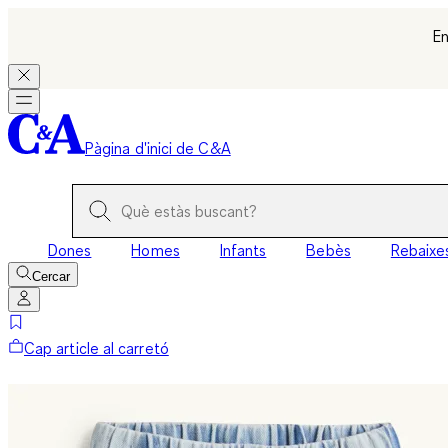
En
Pàgina d'inici de C&A
Dones
Homes
Infants
Bebès
Rebaixe
Cercar
Cap article al carretó