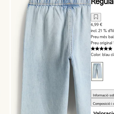
Regula
6,99 €
incl. 21 % d'I
Preu més baix
Preu original
Color
:
blau cl
Informació sobr
Composició i 
Valorac