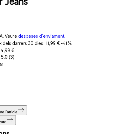
r Jeans
VA. Veure
despeses d'enviament
 dels darrers 30 dies:
11,99 €
-41%
14,99 €
5.0
(3)
Llegeix
ar
3
valoracions.
Enllaç
a
la
mateixa
pàgina.
e l'article
cura
ions