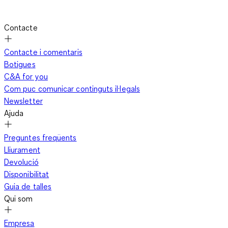
Contacte
Contacte i comentaris
Botigues
C&A for you
Com puc comunicar continguts il·legals
Newsletter
Ajuda
Preguntes freqüents
Lliurament
Devolució
Disponibilitat
Guia de talles
Qui som
Empresa