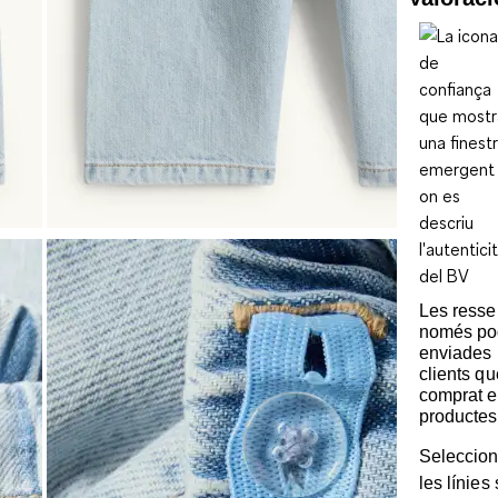
Les ress
només po
enviades 
clients q
comprat e
productes
Seleccion
les línies