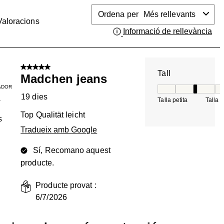
Ordena per
Més rellevants
Valoracions
Informació de rellevància
Mos
5 de 5 estrelles.
Tall
Madchen jeans
ADOR
Tall, 3 de 5, on 1 é
19 dies
Talla petita
Talla 
T
Top Qualität leicht
s
Tradueix amb Google
Sí, Recomano aquest
producte.
Producte provat :
6/7/2026