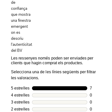
Les ressenyes només poden ser enviades per
clients que hagin comprat els productes.
Selecciona una de les línies següents per filtrar
les valoracions.
5 estrelles
estrelles
7
7 valoracion
4 estrelles
estrelles
0
0 valoracion
3 estrelles
estrelles
0
0 valoracion
2 estrelles
estrelles
0