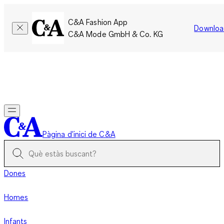
C&A Fashion App
Downloa
C&A Mode GmbH & Co. KG
Només per un temps limitat: Els membres acumulen el doble
de punts!
Inicia la sessió
Pàgina d'inici de C&A
Dones
Homes
Infants