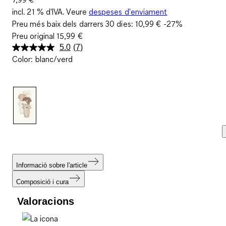
incl. 21 % d'IVA. Veure
despeses d'enviament
Preu més baix dels darrers 30 dies:
10,99 €
-27%
Preu original
15,99 €
5.0
(7)
Llegeix
Color
:
blanc/verd
7
valoracions.
Enllaç
a
la
mateixa
pàgina.
Informació sobre l'article
Composició i cura
Valoracions