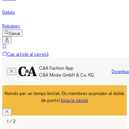
Bebès
Rebaixes
Cercar
Cap article al carretó
C&A Fashion App
Downloa
C&A Mode GmbH & Co. KG
Només per un temps limitat: Els membres acumulen el doble
de punts!
Inicia la sessió
1 / 2