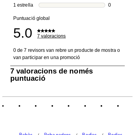
0 valoracion
1 estrella
estrelles
0
0 valoracion
Puntuació global
5.0
7 valoracions
0 de 7 revisors van rebre un producte de mostra o
van participar en una promoció
1
7 valoracions de només
a
puntuació
0
de
7
Valoracions.
Bebès
Roba nadons
Bodies
Bodies