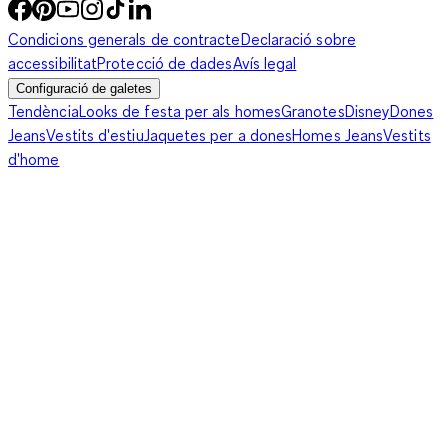
Condicions generals de contracte
Declaració sobre
accessibilitat
Protecció de dades
Avís legal
Configuració de galetes
Tendència
Looks de festa per als homes
Granotes
Disney
Dones
Jeans
Vestits d'estiu
Jaquetes per a dones
Homes Jeans
Vestits
d'home