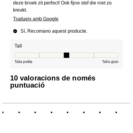
deze broek zit perfect! Ook fijne stof die niet zo
kreukt.
Tradueix amb Google
Sí, Recomano aquest producte.
Tall
Tall, 3 de 5, on 1 és igual a Talla petita i 5 és igual a Tal
Talla petita
Talla gran
10 valoracions de només
puntuació