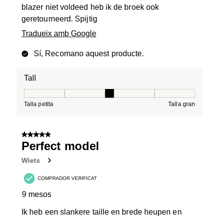
blazer niet voldeed heb ik de broek ook
geretourneerd. Spijtig
Tradueix amb Google
Sí, Recomano aquest producte.
Tall
Tall, 3 de 5, on 1 és igual a Talla petita i 5 és igual a Tal
Talla petita
Talla gran
5 de 5 estrelles.
Perfect model
Wiets
COMPRADOR VERIFICAT
9 mesos
Ik heb een slankere taille en brede heupen en