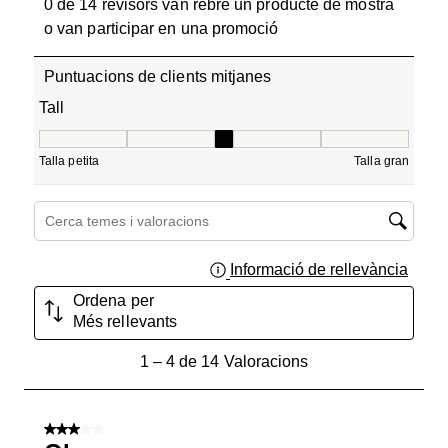
0 de 14 revisors van rebre un producte de mostra
o van participar en una promoció
Puntuacions de clients mitjanes
Tall
Tall, 3 de 5, on 1 és igual a Talla petita i 5 és igual a Tall
Talla petita
Talla gran
Cerca temes i valoracions regió de cerca
Informació de rellevància
Mostra
Ordena per
Més rellevants
1
1
–
4 de 14
Valoracions
a
4
de
3 de 5 estrelles.