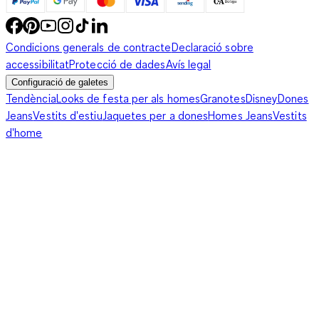
Condicions generals de contracte
Declaració sobre
accessibilitat
Protecció de dades
Avís legal
Configuració de galetes
Tendència
Looks de festa per als homes
Granotes
Disney
Dones
Jeans
Vestits d'estiu
Jaquetes per a dones
Homes Jeans
Vestits
d'home