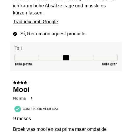
ich kaum hohe Absätze trage und musste es
kürzen lassen.
Tradueix amb Google
Sí, Recomano aquest producte.
Tall
Tall, 3 de 5, on 1 és igual a Talla petita i 5 és igual a Tal
Talla petita
Talla gran
4 de 5 estrelles.
Mooi
Norma
COMPRADOR VERIFICAT
9 mesos
Broek was mooi en zat prima maar omdat de