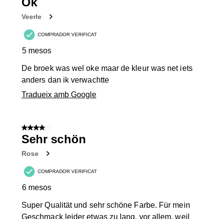
14
Ok
Valoracions.
Veerle
COMPRADOR VERIFICAT
5 mesos
De broek was wel oke maar de kleur was net iets
anders dan ik verwachtte
Tradueix amb Google
4 de 5 estrelles.
Sehr schön
Rose
COMPRADOR VERIFICAT
6 mesos
Super Qualität und sehr schöne Farbe. Für mein
Geschmack leider etwas zu lang, vor allem, weil