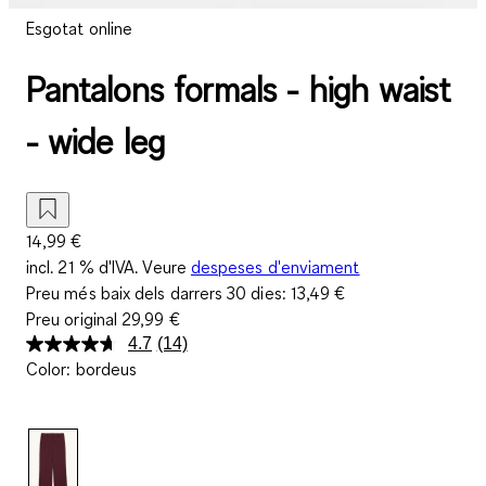
Esgotat online
Pantalons formals - high waist
- wide leg
14,99 €
incl. 21 % d'IVA. Veure
despeses d'enviament
Preu més baix dels darrers 30 dies:
13,49 €
Preu original
29,99 €
4.7
(14)
Llegeix
Color
:
bordeus
14
valoracions.
Enllaç
a
la
mateixa
pàgina.