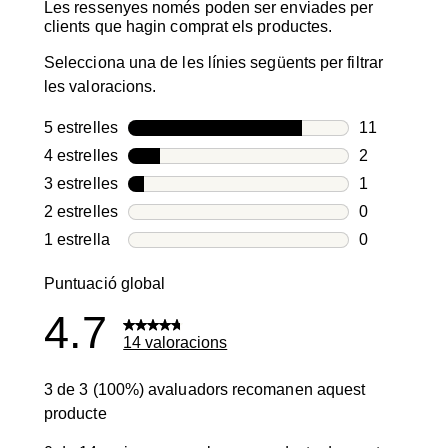
Les ressenyes només poden ser enviades per
clients que hagin comprat els productes.
Selecciona una de les línies següents per filtrar
les valoracions.
5 estrelles
estrelles
11
11 valoracio
4 estrelles
estrelles
2
2 valoracion
3 estrelles
estrelles
1
1 valoració 
2 estrelles
estrelles
0
0 valoracion
1 estrella
estrelles
0
0 valoracion
Puntuació global
4.7
14 valoracions
3 de 3 (100%) avaluadors recomanen aquest
producte