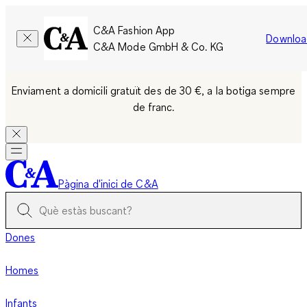
C&A Fashion App
Downloa
C&A Mode GmbH & Co. KG
Enviament a domicili gratuït des de 30 €, a la botiga sempre
de franc.
Pàgina d'inici de C&A
Dones
Homes
Infants