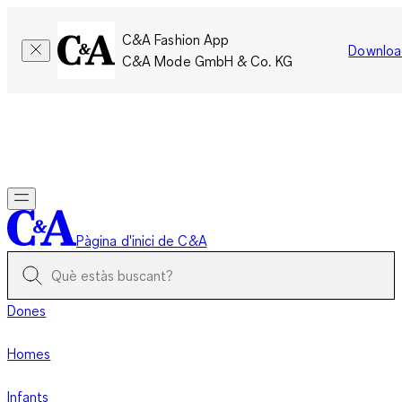
C&A Fashion App
Downloa
C&A Mode GmbH & Co. KG
Només per un temps limitat: Els membres acumulen el doble
de punts!
Inicia la sessió
Pàgina d'inici de C&A
Dones
Homes
Infants