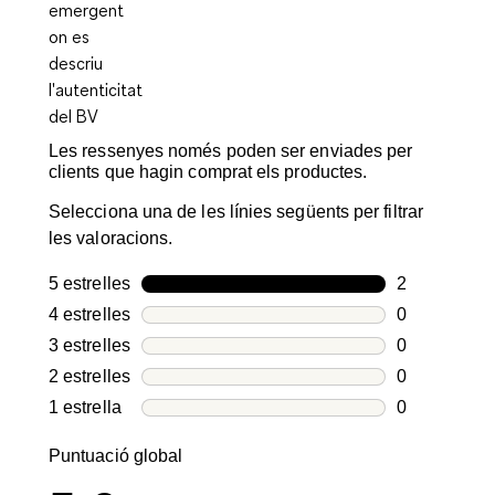
Les ressenyes només poden ser enviades per
clients que hagin comprat els productes.
Selecciona una de les línies següents per filtrar
les valoracions.
5 estrelles
estrelles
2
2 valoracion
4 estrelles
estrelles
0
0 valoracion
3 estrelles
estrelles
0
0 valoracion
2 estrelles
estrelles
0
0 valoracion
1 estrella
estrelles
0
0 valoracion
Puntuació global