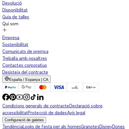
Devolució
Disponibilitat
Guia de talles
Qui som
Empresa
Sostenibilitat
Comunicats de premsa
Treballa amb nosaltres
Contactes corporatius
Desisteix del contracte
España / Espanya | CA
Condicions generals de contracte
Declaració sobre
accessibilitat
Protecció de dades
Avís legal
Configuració de galetes
Tendència
Looks de festa per als homes
Granotes
Disney
Dones