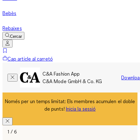
Bebès
Rebaixes
Cercar
Cap article al carretó
C&A Fashion App
Downloa
C&A Mode GmbH & Co. KG
Només per un temps limitat: Els membres acumulen el doble
de punts!
Inicia la sessió
1 / 6