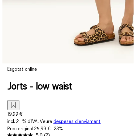
Esgotat online
Jorts - low waist
19,99 €
incl. 21 % d'IVA. Veure
despeses d'enviament
Preu original
25,99 €
-23%
5.0
(2)