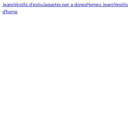
Jeans
Vestits d'estiu
Jaquetes per a dones
Homes Jeans
Vestits
d'home