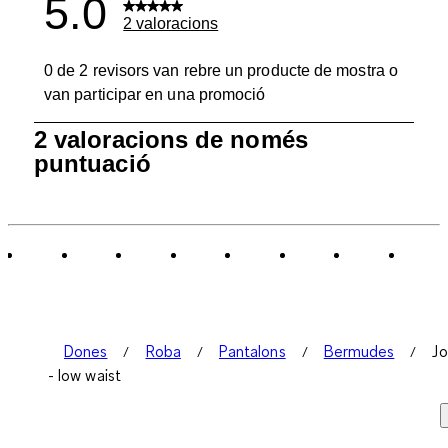
5.0
2 valoracions
0 de 2 revisors van rebre un producte de mostra o
van participar en una promoció
1
2 valoracions de només
a
puntuació
0
de
2
Valoracions.
Dones
Roba
Pantalons
Bermudes
Jo
- low waist