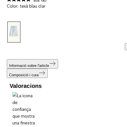
Llegeix
Color
:
texà blau clar
2
valoracions.
Enllaç
a
la
mateixa
pàgina.
Informació sobre l'article
Composició i cura
Valoracions