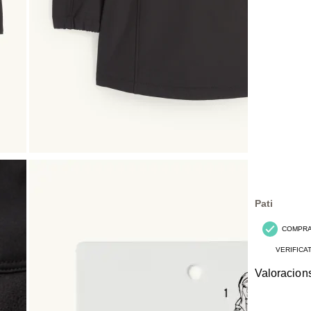
Pati
COMPR
VERIFICA
Valoracion