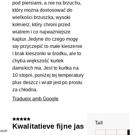
pod piersiami, a nie na brzuchu,
który można dostosować do
wielkości brzuszka, wysoki
kołnierz, który chroni przed
wiatrem i co najważniejsze
kaptur. Jedyne do czego mogę
się przyczepić to małe kieszenie
i brak kieszonki w środku, ale to
chyba większość kurtek
damskich ma. Jest to kurtka na
10 stopni, poniżej tej temperatury
plus deszcz i wiatr jest po prostu
za chłodna.
Tradueix amb Google
5 de 5 estrelles.
Tall
Kwalitatieve fijne jas
ADOR
Tall, 4 de 5, on 1 é