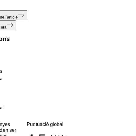
e l'article
cura
ions
enyes
Puntuació global
den ser
per