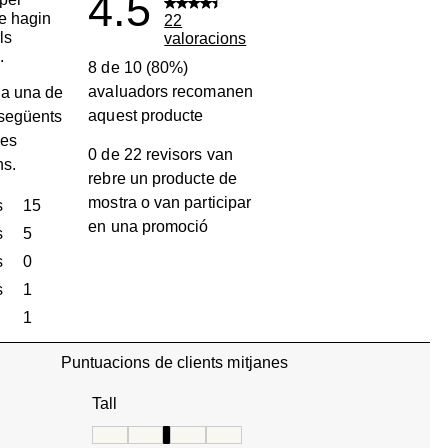
4.5
ue hagin
22
ls
valoracions
.
8 de 10 (80%)
avaluadors recomanen
a una de
aquest producte
 següents
les
0 de 22 revisors van
ns.
rebre un producte de
mostra o van participar
s
estrelles
15
en una promoció
15 valoracions amb 5 estrelles.
s
estrelles
5
5 valoracions amb 4 estrelles.
s
estrelles
0
0 valoracions amb 3 estrelles.
s
estrelles
1
1 valoració amb 2 estrelles.
estrelles
1
1 valoració amb 1 estrella.
Puntuacions de clients mitjanes
Tall
Tall, 3.4 de 5, on 1 és igual a Talla petita i 5 és ig