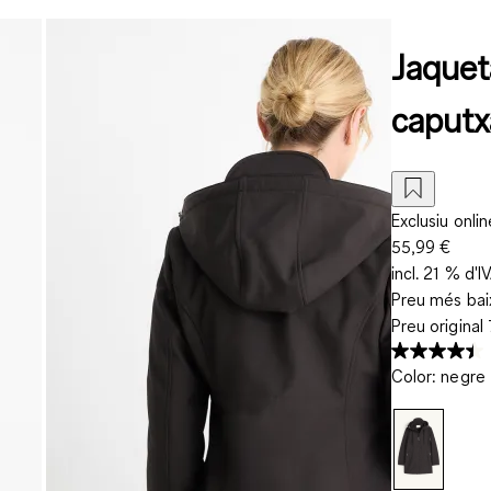
Jaquet
caputx
Exclusiu onlin
55,99 €
incl. 21 % d'I
Preu més baix
Preu original
Color
:
negre