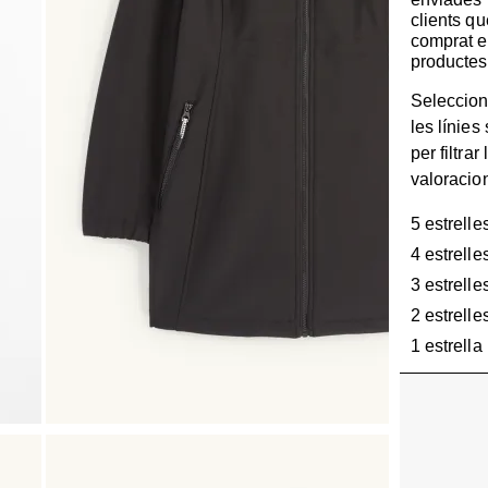
clients q
comprat e
productes
Seleccion
les línies
per filtrar 
valoracio
5 estrelle
4 estrelle
3 estrelle
2 estrelle
1 estrella