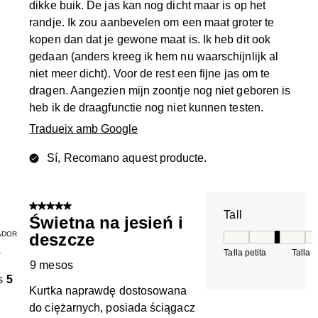
dikke buik. De jas kan nog dicht maar is op het
randje. Ik zou aanbevelen om een maat groter te
kopen dan dat je gewone maat is. Ik heb dit ook
gedaan (anders kreeg ik hem nu waarschijnlijk al
niet meer dicht). Voor de rest een fijne jas om te
dragen. Aangezien mijn zoontje nog niet geboren is
heb ik de draagfunctie nog niet kunnen testen.
Tradueix amb Google
Sí, Recomano aquest producte.
5 de 5 estrelles.
Tall
Świetna na jesień i
ADOR
deszcze
Tall, 3 de 5, on 1 é
Talla petita
Talla 
T
9 mesos
s
5
Kurtka naprawdę dostosowana
do ciężarnych, posiada ściągacz