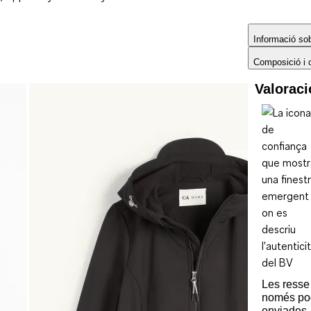
Informació sobr
Composició i 
Valorac
Les ress
només po
enviades 