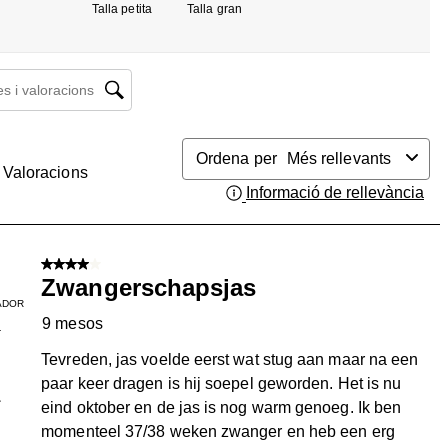
Talla petita
Talla gran
 i valoracions regió de cerca
Ordena per
Més rellevants
Valoracions
Informació de rellevància
Mos
4 de 5 estrelles.
Zwangerschapsjas
ADOR
9 mesos
T
Tevreden, jas voelde eerst wat stug aan maar na een
paar keer dragen is hij soepel geworden. Het is nu
1
eind oktober en de jas is nog warm genoeg. Ik ben
momenteel 37/38 weken zwanger en heb een erg