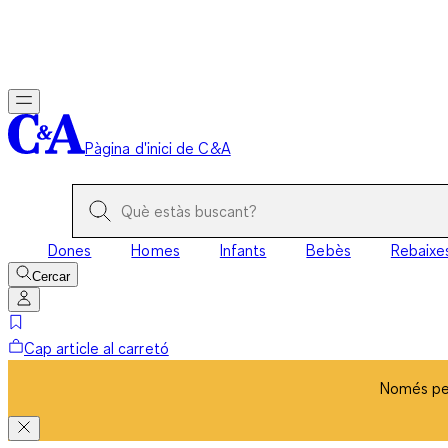
Només per
Pàgina d'inici de C&A
Dones
Homes
Infants
Bebès
Rebaixe
Cercar
Cap article al carretó
Només per