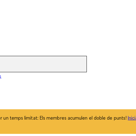
 un temps limitat: Els membres acumulen el doble de punts!
Inic
s
 un temps limitat: Els membres acumulen el doble de punts!
Inic