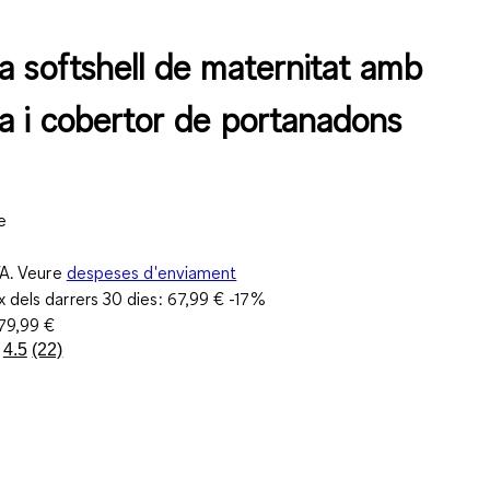
a softshell de maternitat amb
a i cobertor de portanadons
e
VA. Veure
despeses d'enviament
 dels darrers 30 dies:
67,99 €
-17%
79,99 €
4.5
(22)
Llegeix
22
valoracions.
Enllaç
a
la
mateixa
pàgina.