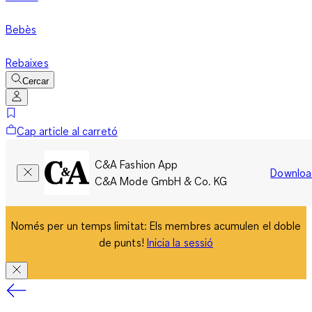
Bebès
Rebaixes
Cercar
Cap article al carretó
C&A Fashion App
Downloa
C&A Mode GmbH & Co. KG
Només per un temps limitat: Els membres acumulen el doble
de punts!
Inicia la sessió