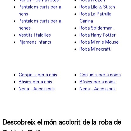
Pantalons curts per a
Roba Lilo & Stitch
nens
Roba La Patrulla
Pantalons curts per a
Canina
nenes
Roba Spiderman
Vestits i faldilles
Roba Harry Potter
Pijamens infants
Roba Minnie Mouse
Roba Minecraft
Conjunts per a nois
Conjunts per a noies
Bàsics per a nois
Bàsics per a noies
Nena - Accessoris
Nena - Accessoris
Descobreix el món acolorit de la roba de