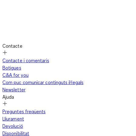
Dollhouse
La roba de Gabby's Dollhouse no només destaca pels seus
dissenys alegres, sinó també pel seu gran confort. Els
Contacte
materials tous i els talles adaptades als nens permeten
moviments lliures durant el joc, les curses o l’escalada. A més,
Contacte i comentaris
les peces estan dissenyades per combinar-se fàcilment: les
Botigues
samarretes van perfectament amb texans o pantalons curts, i
C&A for you
els vestits i faldilles amb malles acolorides. Això facilita l’hora
Com puc comunicar continguts il·legals
de vestir-se i permet crear looks elegants ràpidament. A més,
Newsletter
els colors vius animen els nens a portar els seus personatges
Ajuda
favorits. Tant al jardí, al parc o en trobades amb amics, la roba
de Gabby's Dollhouse acompanya cada aventura amb confort i
Preguntes freqüents
diversió.
Lliurament
Devolució
Disponibilitat