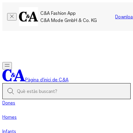
C&A Fashion App
Downloa
C&A Mode GmbH & Co. KG
Només per un temps limitat: Els membres acumulen el doble
de punts!
Inicia la sessió
Pàgina d'inici de C&A
Dones
Homes
Infants