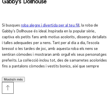
Gabby's Dollhouse
Si busques
roba alegre i divertida per al teu fill
, la roba de
Gabby's Dollhouse és ideal. Inspirada en la popular sèrie,
captiva els petits fans amb motius acolorits, dissenys detallats
i talles adequades per a nens. Tant per al dia a dia, l’escola
bressol o les tardes de joc, amb aquesta roba els nens se
sentiran còmodes i mostraran amb orgull els seus personatges
preferits. La col·lecció inclou tot, des de samarretes acolorides
fins a pantalons còmodes i vestits bonics, així que sempre
trobaràs el vestit perfecte per a qualsevol ocasió. Amb la roba
de Gabby's Dollhouse, cada dia es converteix en una petita
Mostra'n més
aventura que acompanya els nens en la seva imaginació i
ofereix als pares peces pràctiques i combinables.
Confort, versatilitat i diversió amb la roba de Gabby's