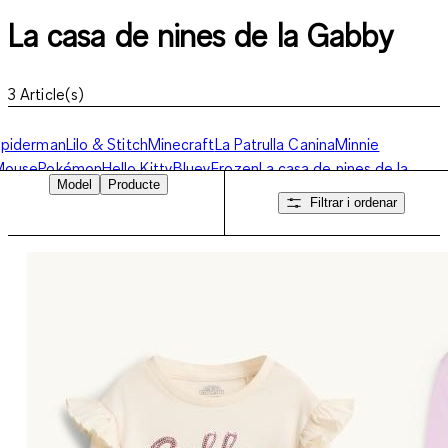
La casa de nines de la Gabby
3
Article(s)
Spiderman
Lilo & Stitch
Minecraft
La Patrulla Canina
Minnie
Mouse
Pokémon
Hello Kitty
Bluey
Frozen
La casa de nines de la
Model
Producte
Gabby
Gaming
Més personatges
Filtrar i ordenar