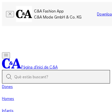
C&A Fashion App
Downloa
C&A Mode GmbH & Co. KG
Només per un temps limitat: Els membres acumulen el doble
de punts!
Inicia la sessió
Pàgina d'inici de C&A
Dones
Homes
Infants