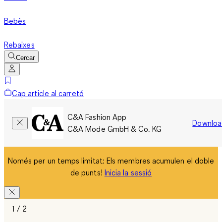
Bebès
Rebaixes
Cercar
Cap article al carretó
C&A Fashion App
Downloa
C&A Mode GmbH & Co. KG
Només per un temps limitat: Els membres acumulen el doble
de punts!
Inicia la sessió
1 / 2