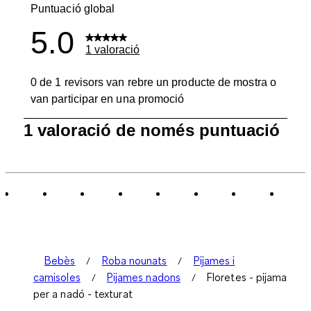
Puntuació global
5.0
1 valoració
0 de 1 revisors van rebre un producte de mostra o
van participar en una promoció
1
1 valoració de només puntuació
a
0
de
1
Valoració.
Bebès
Roba nounats
Pijames i
camisoles
Pijames nadons
Floretes - pijama
per a nadó - texturat