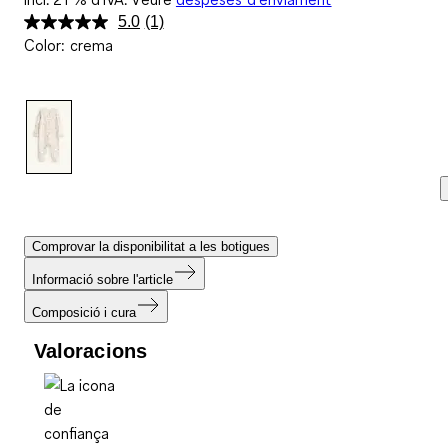
5.0
(1)
Llegeix
Color
:
crema
una
valoració.
Enllaç
a
la
mateixa
pàgina.
Comprovar la disponibilitat a les botigues
Informació sobre l'article
Composició i cura
Valoracions