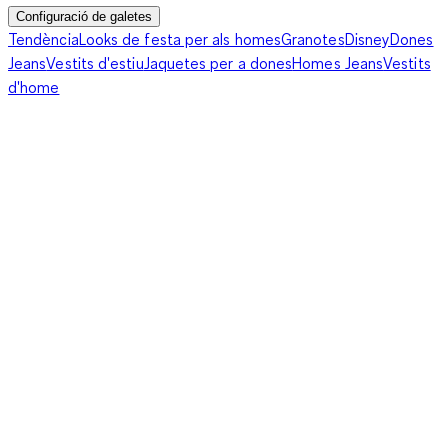
Configuració de galetes
Tendència
Looks de festa per als homes
Granotes
Disney
Dones
Jeans
Vestits d'estiu
Jaquetes per a dones
Homes Jeans
Vestits
d'home