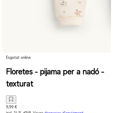
Esgotat online
Floretes - pijama per a nadó -
texturat
9,99 €
incl. 21 % d'IVA. Veure
despeses d'enviament