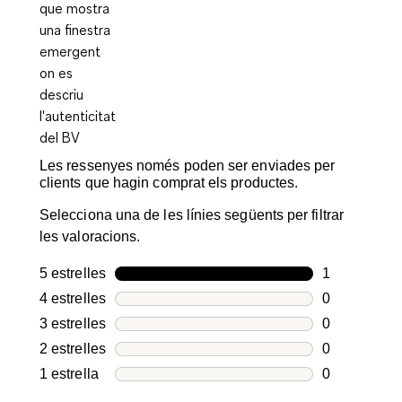
Les ressenyes només poden ser enviades per
clients que hagin comprat els productes.
Selecciona una de les línies següents per filtrar
les valoracions.
5 estrelles
estrelles
1
1 valoració 
4 estrelles
estrelles
0
0 valoracion
3 estrelles
estrelles
0
0 valoracion
2 estrelles
estrelles
0
0 valoracion
1 estrella
estrelles
0
0 valoracion