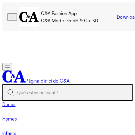
C&A Fashion App
Downloa
C&A Mode GmbH & Co. KG
Només per un temps limitat: Els membres acumulen el doble
de punts!
Inicia la sessió
Pàgina d'inici de C&A
Dones
Homes
Infants