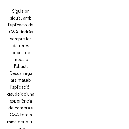
Siguis on
siguis, amb
l'aplicació de
C&A tindràs
sempre les
darreres
peces de
moda a
l'abast.
Descarrega
ara mateix
l'aplicació i
gaudeix d'una
experiència
de compra a
C&A feta a
mida per a tu,
amb