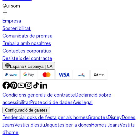
Qui som
Empresa
Sostenibilitat
Comunicats de premsa
Treballa amb nosaltres
Contactes corporatius
Desisteix del contracte
España / Espanya | CA
Condicions generals de contracte
Declaració sobre
accessibilitat
Protecció de dades
Avís legal
Configuració de galetes
Tendència
Looks de festa per als homes
Granotes
Disney
Dones
Jeans
Vestits d'estiu
Jaquetes per a dones
Homes Jeans
Vestits
d'home