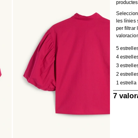
productes
Seleccion
les línies
per filtrar 
valoracio
5 estrelle
4 estrelle
3 estrelle
2 estrelle
1 estrella
1
7 valo
a
0
de
7
Valoracions.