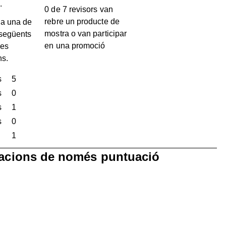
.
0 de 7 revisors van
rebre un producte de
a una de
mostra o van participar
 següents
en una promoció
les
ns.
s
estrelles
5
5 valoracions amb 5 estrelles.
s
estrelles
0
0 valoracions amb 4 estrelles.
s
estrelles
1
1 valoració amb 3 estrelles.
s
estrelles
0
0 valoracions amb 2 estrelles.
estrelles
1
1 valoració amb 1 estrella.
racions de només puntuació