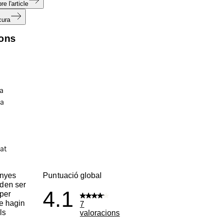
e l'article
cura
ions
enyes
Puntuació global
den ser
4.1
per
ue hagin
7
ls
valoracions