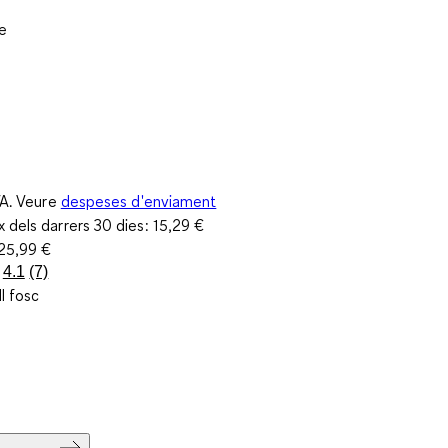
e
VA. Veure
despeses d'enviament
 dels darrers 30 dies:
15,29 €
25,99 €
4.1
(7)
Llegeix
l fosc
7
valoracions.
Enllaç
a
la
mateixa
pàgina.