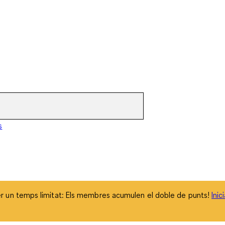
 un temps limitat: Els membres acumulen el doble de punts!
Inic
s
 un temps limitat: Els membres acumulen el doble de punts!
Inic