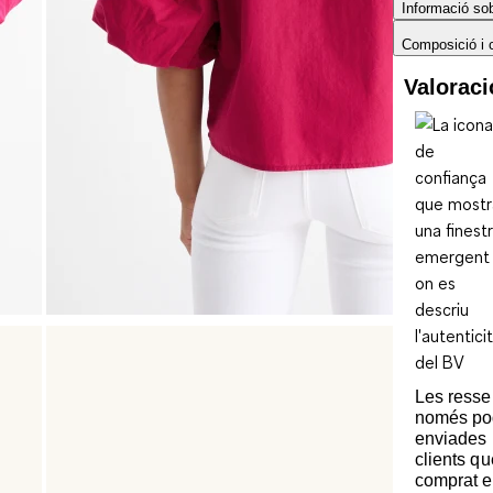
Informació sobr
Composició i 
Valorac
Les ress
només po
enviades 
clients q
comprat e