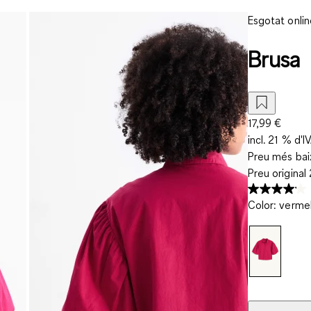
Esgotat onlin
Brusa
17,99 €
incl. 21 % d'I
Preu més baix
Preu original
Color
:
vermel