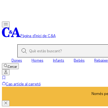
Només per
Pàgina d'inici de C&A
Dones
Homes
Infants
Bebès
Rebaixe
Cercar
Cap article al carretó
Només per