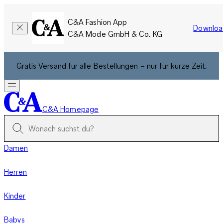
C&A Fashion App
Downloa
C&A Mode GmbH & Co. KG
Gratis Versand für alle Bestellungen – nur für kurze Zeit.
C&A Homepage
Damen
Herren
Kinder
Babys