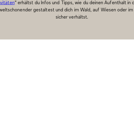
ivitäten
“ erhältst du Infos und Tipps, wie du deinen Aufenthalt in 
eltschonender gestaltest und dich im Wald, auf Wiesen oder im
sicher verhältst.