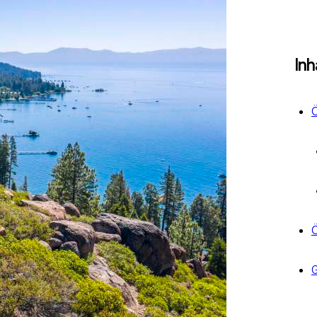
Inh
Ö
Ö
G