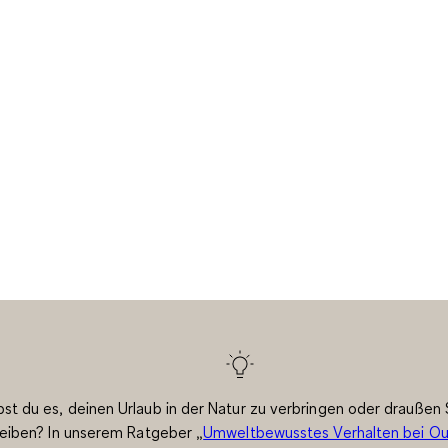
bst du es, deinen Urlaub in der Natur zu verbringen oder draußen
reiben? In unserem Ratgeber „
Umweltbewusstes Verhalten bei Ou