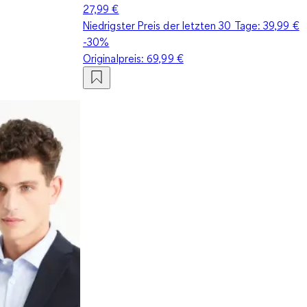
27,99 €
Niedrigster Preis der letzten 30 Tage:
39,99 €
-30%
Originalpreis:
69,99 €