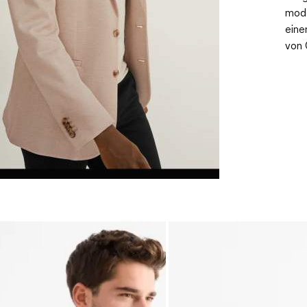
mode
eine
von