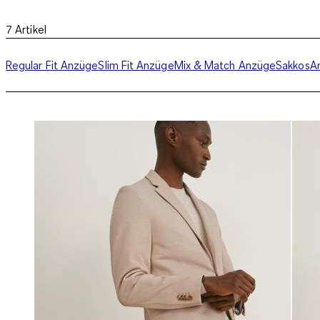
7
Artikel
Regular Fit Anzüge
Slim Fit Anzüge
Mix & Match Anzüge
Sakkos
A