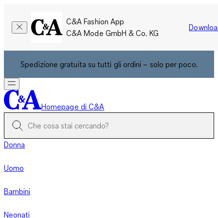
C&A Fashion App
Downloa
C&A Mode GmbH & Co. KG
Spedizione gratuita su tutti gli ordini – solo per poco.
Homepage di C&A
Donna
Uomo
Bambini
Neonati