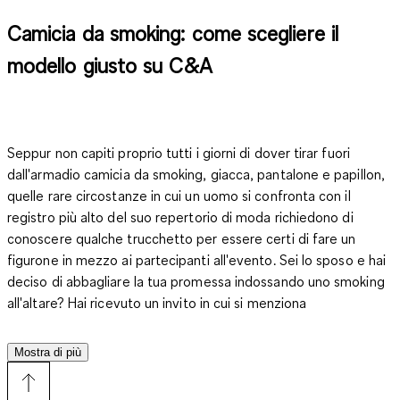
Camicia da smoking: come scegliere il
modello giusto su C&A
Seppur non capiti proprio tutti i giorni di dover tirar fuori
dall'armadio camicia da smoking, giacca, pantalone e papillon,
quelle rare circostanze in cui un uomo si confronta con il
registro più alto del suo repertorio di moda richiedono di
conoscere qualche trucchetto per essere certi di fare un
figurone in mezzo ai partecipanti all'evento. Sei lo sposo e hai
deciso di abbagliare la tua promessa indossando uno smoking
all'altare? Hai ricevuto un invito in cui si menziona
esplicitamente l'abito elegante per presenziare? Non tirarti
indietro e accetta la sfida a suon d'eleganza al maschile!
Mostra di più
Optando per le combinazioni ottimali tra camicia da smoking,
pantalone da completo e giacca formale, ottieni un look da