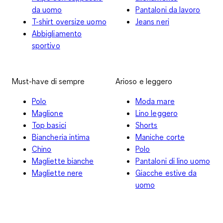
da uomo
Pantaloni da lavoro
T-shirt oversize uomo
Jeans neri
Abbigliamento
sportivo
Must-have di sempre
Arioso e leggero
Polo
Moda mare
Maglione
Lino leggero
Top basici
Shorts
Biancheria intima
Maniche corte
Chino
Polo
Magliette bianche
Pantaloni di lino uomo
Magliette nere
Giacche estive da
uomo