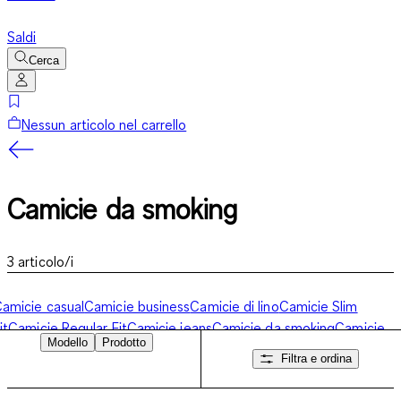
Saldi
Cerca
Nessun articolo nel carrello
Camicie da smoking
3
articolo/i
amicie casual
Camicie business
Camicie di lino
Camicie Slim
it
Camicie Regular Fit
Camicie jeans
Camicie da smoking
Camicie
Modello
Prodotto
aniche corto uomo
Camicie no stiro
Camicie uomo manica lunga
Filtra e ordina