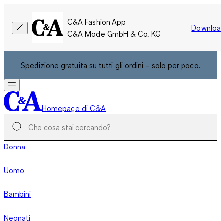
C&A Fashion App
Downloa
C&A Mode GmbH & Co. KG
Spedizione gratuita su tutti gli ordini – solo per poco.
Homepage di C&A
Donna
Uomo
Bambini
Neonati