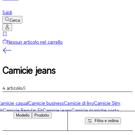
Saldi
Cerca
Nessun articolo nel carrello
Camicie jeans
4
articolo/i
amicie casual
Camicie business
Camicie di lino
Camicie Slim
it
Camicie Regular Fit
Camicie jeans
Camicie maniche corto
Modello
Prodotto
uomo
Camicie no stiro
Camicie uomo manica lunga
Filtra e ordina