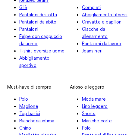
Gilè
Completi
Pantaloni di stoffa
Abbigliamento fitness
Pantaloni da abito
Cravatte e papillon
Pantaloni
Giacche da
Felpe con cappuccio
allenamento
da uomo
Pantaloni da lavoro
T-shirt oversize uomo
Jeans neri
Abbigliamento
sportivo
Must-have di sempre
Arioso e leggero
Polo
Moda mare
Maglione
Lino leggero
Top basici
Shorts
Biancheria intima
Maniche corte
Chino
Polo
Magliette bianche
Pantaloni di lino uomo