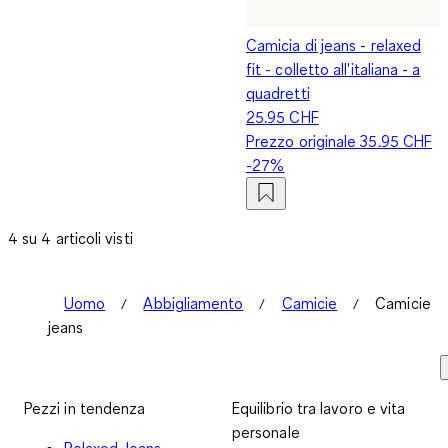
Camicia di jeans - relaxed
fit - colletto all'italiana - a
quadretti
25.95 CHF
Prezzo originale
35.95 CHF
-27%
4 su 4 articoli visti
Uomo
Abbigliamento
Camicie
Camicie
jeans
Pezzi in tendenza
Equilibrio tra lavoro e vita
personale
Relaxed Jeans