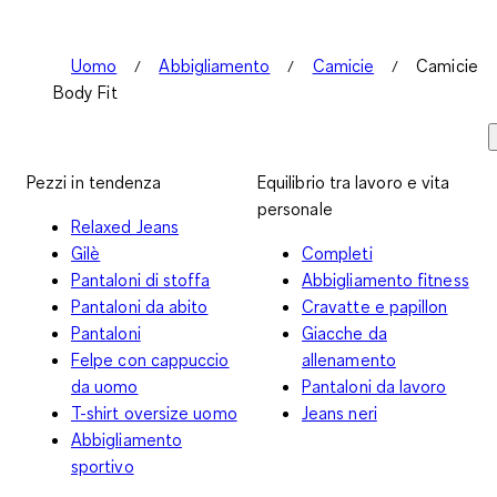
Uomo
Abbigliamento
Camicie
Camicie
Body Fit
Pezzi in tendenza
Equilibrio tra lavoro e vita
personale
Relaxed Jeans
Gilè
Completi
Pantaloni di stoffa
Abbigliamento fitness
Pantaloni da abito
Cravatte e papillon
Pantaloni
Giacche da
Felpe con cappuccio
allenamento
da uomo
Pantaloni da lavoro
T-shirt oversize uomo
Jeans neri
Abbigliamento
sportivo