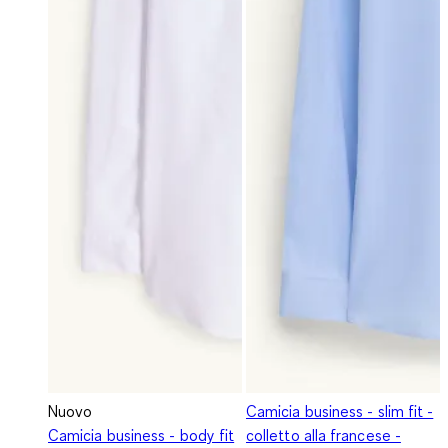
Nuovo
Camicia business - slim fit -
Camicia business - body fit
colletto alla francese -