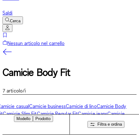
Saldi
Cerca
Nessun articolo nel carrello
Camicie Body Fit
7
articolo/i
amicie casual
Camicie business
Camicie di lino
Camicie Body
it
Camicie Slim Fit
Camicie Regular Fit
Camicie jeans
Camicie
Modello
Prodotto
aniche corto uomo
Camicie no stiro
Camicie uomo manica lunga
Filtra e ordina