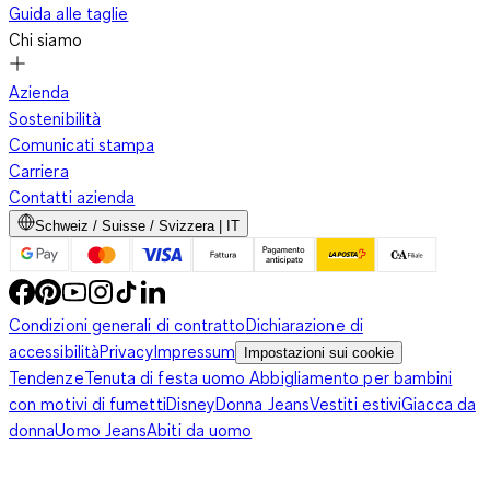
Guida alle taglie
Chi siamo
Azienda
Sostenibilità
Comunicati stampa
Carriera
Contatti azienda
Schweiz / Suisse / Svizzera | IT
Condizioni generali di contratto
Dichiarazione di
accessibilità
Privacy
Impressum
Impostazioni sui cookie
Tendenze
Tenuta di festa uomo
Abbigliamento per bambini
con motivi di fumetti
Disney
Donna Jeans
Vestiti estivi
Giacca da
donna
Uomo Jeans
Abiti da uomo