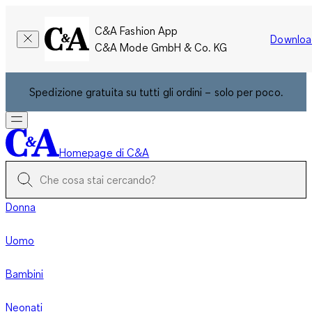
C&A Fashion App
Downloa
C&A Mode GmbH & Co. KG
Spedizione gratuita su tutti gli ordini – solo per poco.
Homepage di C&A
Donna
Uomo
Bambini
Neonati