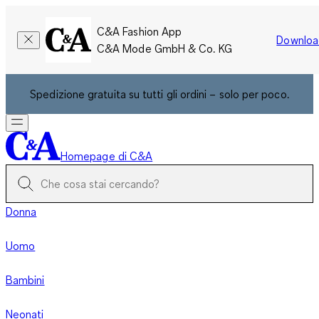
C&A Fashion App
Downloa
C&A Mode GmbH & Co. KG
Spedizione gratuita su tutti gli ordini – solo per poco.
Homepage di C&A
Donna
Uomo
Bambini
Neonati