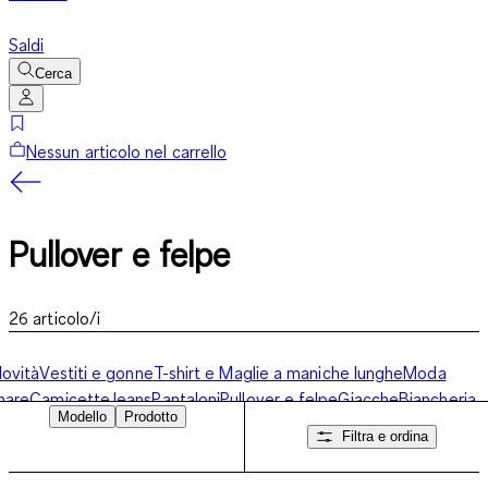
Saldi
Cerca
Nessun articolo nel carrello
Pullover e felpe
26
articolo/i
ovità
Vestiti e gonne
T-shirt e Maglie a maniche lunghe
Moda
mare
Camicette
Jeans
Pantaloni
Pullover e felpe
Giacche
Biancheria
Modello
Prodotto
ntima
Accessori
Filtra e ordina