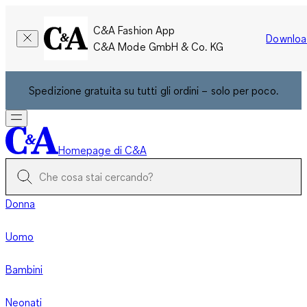
C&A Fashion App
Downloa
C&A Mode GmbH & Co. KG
Spedizione gratuita su tutti gli ordini – solo per poco.
Homepage di C&A
Donna
Uomo
Bambini
Neonati