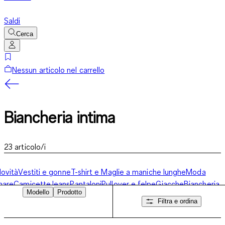
Saldi
Cerca
Nessun articolo nel carrello
Biancheria intima
23
articolo/i
ovità
Vestiti e gonne
T-shirt e Maglie a maniche lunghe
Moda
mare
Camicette
Jeans
Pantaloni
Pullover e felpe
Giacche
Biancheria
Modello
Prodotto
ntima
Accessori
Filtra e ordina