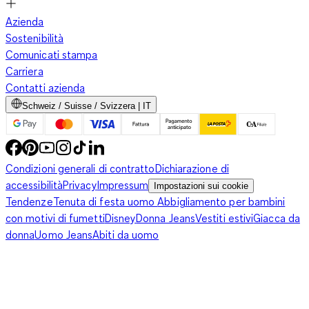
Azienda
Sostenibilità
Come ringraziamento per la vostra fedeltà, vogliamo
Comunicati stampa
informarvi sulle offerte speciali che abbiamo preparato per voi
Carriera
durante le promozioni C&A. Abbigliamento per occasioni
Contatti azienda
speciali e per lo sport: qui troverete la migliore selezione.
Schweiz / Suisse / Svizzera | IT
Ogni capo può diventare un preferito
Condizioni generali di contratto
Dichiarazione di
accessibilità
Privacy
Impressum
Impostazioni sui cookie
Tendenze
Tenuta di festa uomo
Abbigliamento per bambini
Da noi non troverete solo le ultime tendenze e tanti potenziali
con motivi di fumetti
Disney
Donna Jeans
Vestiti estivi
Giacca da
capi preferiti, ma anche la taglia giusta. Sentitevi bene con
donna
Uomo Jeans
Abiti da uomo
abiti moderni che vestono perfettamente. Nel nostro negozio
troverete jeans convenienti e così comodi che vorrete
indossarli ogni giorno. Abbinateli come preferite: magari con
un maglione alla moda o con una blusa allegra in leggero