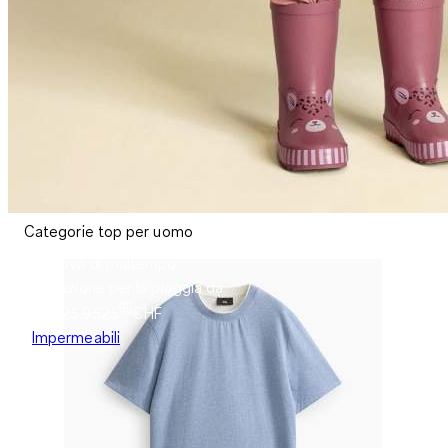
Categorie top per uomo
A prova di maltempo
Collezione per la pioggia da
95
CHF25.95
25
CHF
Impermeabili