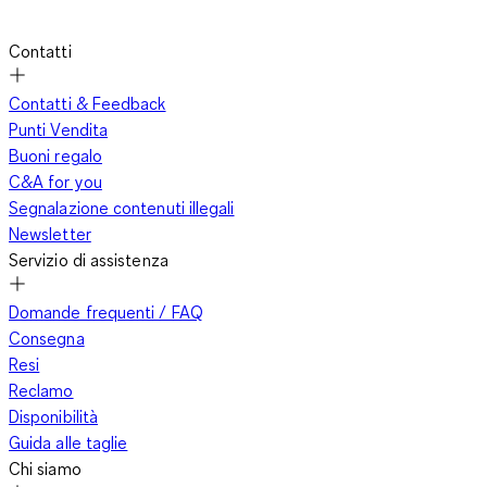
ottenere una qualità elevata di cui potrete godere a lungo.
Contatti
Volete rimanere sempre aggiornati sulle ultime offerte, sui
Contatti & Feedback
buoni sconto e sulle novità del negozio C&A per non perdere
Punti Vendita
nessuna occasione? Allora iscrivetevi alla nostra newsletter e
Buoni regalo
sarete tra i primi a scoprire le nuove tendenze moda di C&A.
C&A for you
Segnalazione contenuti illegali
Newsletter
C&A vi offre offerte speciali
Servizio di assistenza
Domande frequenti / FAQ
Consegna
Che vogliate visitarci in uno dei tanti negozi in Germania o
Resi
preferiate esplorare online la nostra vasta offerta, per noi è
Reclamo
importante offrirvi un’esperienza di shopping unica. Ogni
Disponibilità
cliente è importante per noi e, con la nostra proposta di moda
Guida alle taglie
e il nostro servizio clienti, desideriamo rendere accessibili a
Chi siamo
tutti prodotti di qualità a prezzi convenienti.