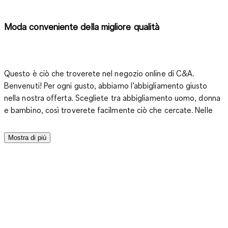
Moda conveniente della migliore qualità
Questo è ciò che troverete nel negozio online di C&A.
Benvenuti! Per ogni gusto, abbiamo l’abbigliamento giusto
nella nostra offerta. Scegliete tra abbigliamento uomo, donna
e bambino, così troverete facilmente ciò che cercate. Nelle
diverse categorie di moda potete esplorare liberamente
oppure lasciarvi ispirare dalle tendenze e dai look
Mostra di più
accuratamente selezionati per voi e per il vostro guardaroba.
Quali tendenze non possono assolutamente mancare nel
vostro armadio o in quello dei vostri figli? Scopritelo e
concedetevi un nuovo fantastico outfit a un prezzo
sorprendentemente basso. Qui potete permettervelo e