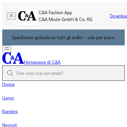
C&A Fashion App
Downloa
C&A Mode GmbH & Co. KG
Spedizione gratuita su tutti gli ordini – solo per poco.
Homepage di C&A
Donna
Uomo
Bambini
Neonati