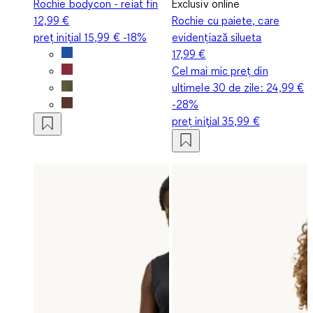
Rochie bodycon - reiat fin
Exclusiv online
12,99 €
Rochie cu paiete, care
preț inițial
15,99 €
-18%
evidențiază silueta
17,99 €
Cel mai mic preț din
ultimele 30 de zile:
24,99 €
-28%
preț inițial
35,99 €