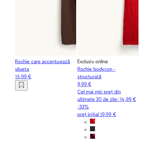
Rochie care accentuează
Exclusiv online
silueta
Rochie bodycon -
15,99 €
structurată
9,99 €
Cel mai mic preț din
ultimele 30 de zile:
14,99 €
-33%
preț inițial
19,99 €