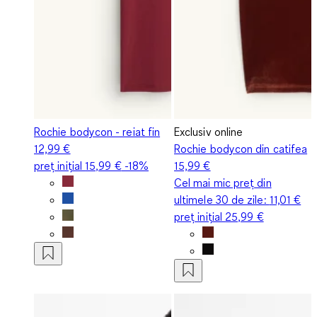
Rochie bodycon - reiat fin
Exclusiv online
12,99 €
Rochie bodycon din catifea
preț inițial
15,99 €
-18%
15,99 €
Cel mai mic preț din
ultimele 30 de zile:
11,01 €
preț inițial
25,99 €