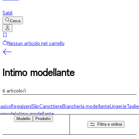
Saldi
Cerca
Nessun articolo nel carrello
Intimo modellante
6
articolo/i
asics
Reggiseni
Slip
Canottiere
Biancheria modellante
Lingerie
Tagli
comode
Intimo modellante
Modello
Prodotto
Filtra e ordina