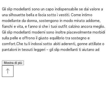
Gli slip modellanti sono un capo indispensabile se dai valore a
una silhouette bella e liscia sotto i vestiti. Come intimo
modellante da donna, sostengono in modo mirato addome,
fianchi e vita, e fanno sì che i tuoi outfit calzino ancora meglio.
Gli slip modellanti moderni sono inoltre piacevolmente morbidi
sulla pelle e offrono il giusto equilibrio tra sostegno e
comfort.Che tu li indossi sotto abiti aderenti, gonne attillate o
pantaloni in tessuti leggeri – gli slip modellanti ti aiutano ad
attenuare piccole irregolarità e a modellare delicatamente la
tua forma naturale. In questo modo ti senti completamente a
Mostra di più
tuo agio e affronti ogni look con sicurezza.
Slip modellanti: perfetta combinazione di modellatura e
comfort