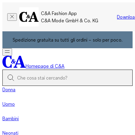
C&A Fashion App
Downloa
C&A Mode GmbH & Co. KG
Spedizione gratuita su tutti gli ordini – solo per poco.
Homepage di C&A
Donna
Uomo
Bambini
Neonati