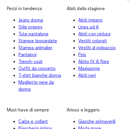
Pezzi in tendenza
Abiti della stagione
Jeans donna
Abiti impero
Stile preppy
Linea ad A
Tute pantalone
Abiti con cintura
Stampe leopardate
Vestiti colorati
Stampa animalier
Vestiti al polpaccio
Pantaloni
Pois
Trench-coat
Abito fit & flare
Outfit da concerto
Maxigonne
T-shirt bianche donna
Abiti neri
Magliette nere da
donna
Must-have di sempre
Arioso e leggero
Calze e collant
Giacche primaverili
Biancheria intima
Moda mare