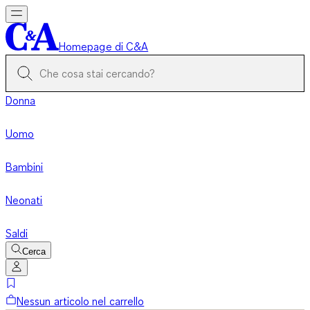
Homepage di C&A
Donna
Uomo
Bambini
Neonati
Saldi
Cerca
Nessun articolo nel carrello