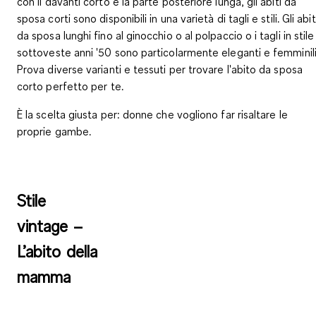
con il davanti corto e la parte posteriore lunga, gli abiti da
sposa corti sono disponibili in una
varietà di tagli e stili
. Gli abit
da sposa lunghi fino al ginocchio o al polpaccio o i tagli in stile
sottoveste anni '50 sono particolarmente eleganti e femminili
Prova diverse varianti e tessuti per trovare l'abito da sposa
corto perfetto per te.
È la scelta giusta per
: donne che vogliono far risaltare le
proprie gambe.
Stile
vintage –
L’abito della
mamma