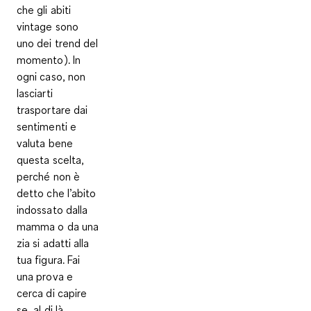
che gli abiti
vintage sono
uno dei trend del
momento). In
ogni caso, non
lasciarti
trasportare dai
sentimenti e
valuta bene
questa scelta,
perché
non è
detto che l’abito
indossato dalla
mamma o da una
zia si adatti alla
tua figura
. Fai
una prova e
cerca di capire
se, al di là