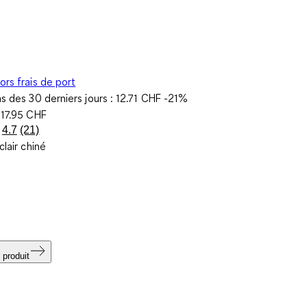
ors frais de port
as des 30 derniers jours :
12.71 CHF
-21%
e
17.95 CHF
4.7
(21)
Lire
 clair chiné
21
avis.
Lien
sur
la
même
page.
 produit