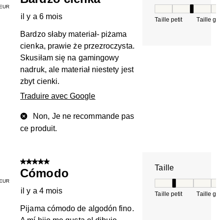
EUR
Taille, 3 sur 5, où 
il y a 6 mois
Taille petit
Taille g
Bardzo słaby materiał- piżama
cienka, prawie że przezroczysta.
Skusiłam się na gamingowy
nadruk, ale materiał niestety jest
zbyt cienki.
Traduire avec Google
Non, Je ne recommande pas
ce produit.
5 sur 5 étoiles.
Taille
Cómodo
EUR
Taille, 2 sur 5, où 
il y a 4 mois
Taille petit
Taille g
Pijama cómodo de algodón fino.