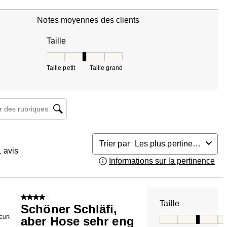
Notes moyennes des clients
Taille
Taille, 2.6666666666666665 sur 5, où 1 est égal à T
Taille petit
Taille grand
herche de sujet et d'avis
Trier par
Les plus pertinents
1
avis
Informations sur la pertinence
Aff
4 sur 5 étoiles.
Taille
Schöner Schläfi,
EUR
aber Hose sehr eng
Taille, 3 sur 5, où 