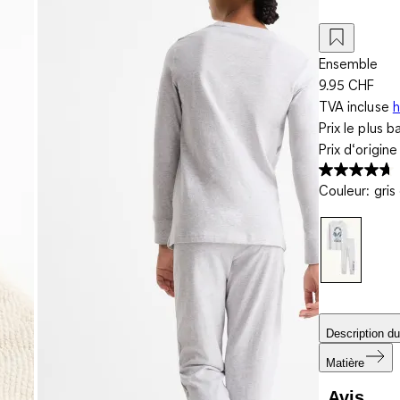
Ensemble
9.95 CHF
TVA incluse
h
Prix le plus b
Prix d‘origin
Couleur
:
gris
Description du
Matière
Avis