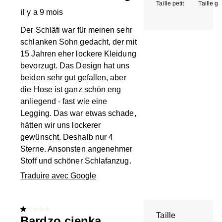
Taille petit
Taille g
il y a 9 mois
Der Schläfi war für meinen sehr
schlanken Sohn gedacht, der mit
15 Jahren eher lockere Kleidung
bevorzugt. Das Design hat uns
beiden sehr gut gefallen, aber
die Hose ist ganz schön eng
anliegend - fast wie eine
Legging. Das war etwas schade,
hätten wir uns lockerer
gewünscht. Deshalb nur 4
Sterne. Ansonsten angenehmer
Stoff und schöner Schlafanzug.
Traduire avec Google
1 sur 5 étoiles.
Taille
Bardzo cienka