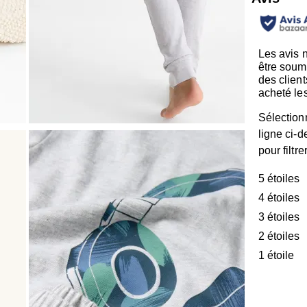
Les avis 
être soum
des client
acheté les
Sélection
ligne ci-
pour filtre
5 étoiles
é
4 étoiles
é
3 étoiles
é
2 étoiles
é
1 étoile
ét