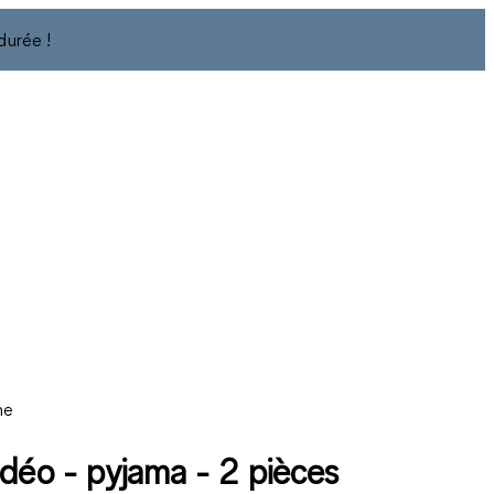
durée !
ne
idéo - pyjama - 2 pièces