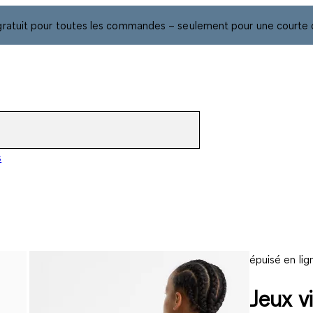
gratuit pour toutes les commandes – seulement pour une courte 
s
épuisé en lig
Jeux v