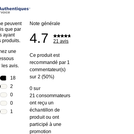
ne peuvent
Note générale
is que par
4.7
s ayant
 produits.
21 avis
nez une
Ce produit est
dessous
recommandé par 1
r les avis.
commentateur(s)
sur 2 (50%)
toiles
18
18 avis avec 5 étoiles.
toiles
2
0 sur
2 avis avec 4 étoiles.
toiles
0
21 consommateurs
0 avis avec 3 étoiles.
ont reçu un
toiles
0
échantillon de
0 avis avec 2 étoiles.
oiles
1
produit ou ont
1 avis avec 1 étoile.
participé à une
promotion