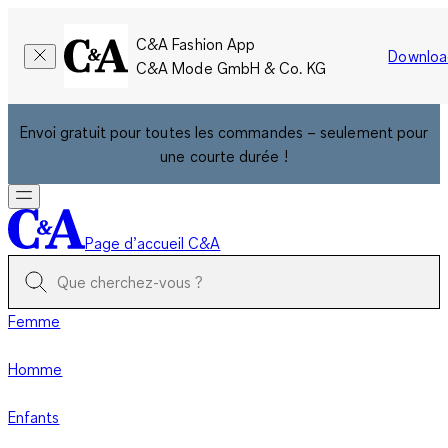
C&A Fashion App
Downloa
C&A Mode GmbH & Co. KG
Envoi gratuit pour toutes les commandes – seulement pour
une courte durée !
Page d’accueil C&A
Femme
Homme
Enfants