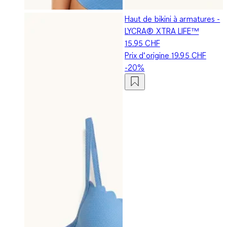
Haut de bikini à armatures -
LYCRA® XTRA LIFE™
15.95 CHF
Prix d‘origine
19.95 CHF
-20%