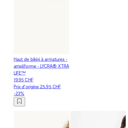
Haut de bikini à armatures -
ampliforme - LYCRA® XTRA
LIFE™
19.95 CHF
Prix d‘origine
25.95 CHF
-23%