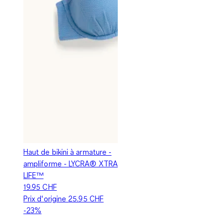
Haut de bikini à armature -
ampliforme - LYCRA® XTRA
LIFE™
19.95 CHF
Prix d‘origine
25.95 CHF
-23%