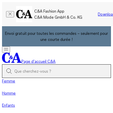
C&A Fashion App
Downloa
C&A Mode GmbH & Co. KG
Envoi gratuit pour toutes les commandes – seulement pour
une courte durée !
Page d’accueil C&A
Femme
Homme
Enfants