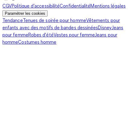
temps, nos nouveautés se caractérisent par des coloris
CGV
Politique d’accessibilité
Confidentialité
Mentions légales
attrayants et des imprimés raffinés. Vous ne savez pas quelle
Paramétrer les cookies
couleur de maillot de bain triangle choisir pour faire ressortir
Tendance
Tenues de soirée pour homme
Vêtements pour
votre teint ou votre bronzage ? Si vous avez la peau claire et
enfants avec des motifs de bandes dessinées
Disney
Jeans
êtes brune ou blonde, évitez les couleurs claires comme le
pour femme
Robes d'été
Vestes pour femme
Jeans pour
blanc ou le beige. Trop pâles, elles affadiront votre teint de
homme
Costumes homme
porcelaine. Préférez un maillot de bain triangle décliné dans
des tons foncés et froids. Vous pouvez, par exemple, misez
sur le charme intemporel d'un maillot de bain triangle vert
foncé. Pour un total look, pensez à associer le soutien-gorge
au bas de maillot de bain tendance assorti. Si vous avez le
teint hâlé, vous êtes chanceuse. Les couleurs chaudes comme
froides vous vont à ravir. Selon vos envies, osez le color-block,
les imprimés ou les nudes. Enfin, si vous êtes rousse, un maillot
de bain triangle de couleur blanche vous ira à merveille. Jouez
le total look en associant ce maillot de bain triangle à un
pantalon de plage du même coloris. Pour flatter votre
silhouette, rien ne vaut un deux-pièces triangulaire de couleur
noire.