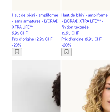
Haut de bikini - ampliforme
Haut de bikini - ampliforme
- sans armatures - LYCRA®
- LYCRA® XTRA LIFE™ -
XTRA LIFE™
finition texturée
9.95 CHF
15.95 CHF
Prix d‘origine
12.95 CHF
Prix d‘origine
19.95 CHF
-23%
-20%