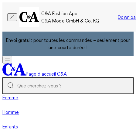
C&A Fashion App
Downloa
C&A Mode GmbH & Co. KG
Envoi gratuit pour toutes les commandes – seulement pour
une courte durée !
Page d’accueil C&A
Femme
Homme
Enfants