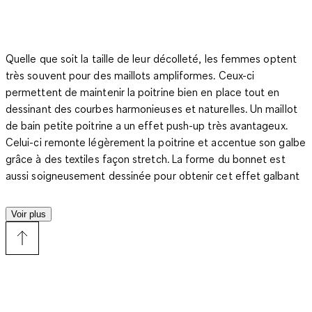
Quelle que soit la taille de leur décolleté, les femmes optent
très souvent pour des maillots ampliformes. Ceux-ci
permettent de maintenir la poitrine bien en place tout en
dessinant des courbes harmonieuses et naturelles. Un maillot
de bain petite poitrine a un effet push-up très avantageux.
Celui-ci remonte légèrement la poitrine et accentue son galbe
grâce à des textiles façon stretch. La forme du bonnet est
aussi soigneusement dessinée pour obtenir cet effet galbant
si flatteur. Si vous souhaitez souligner encore davantage vos
courbes, une bonne idée est de choisir parmi notre sélection
Voir plus
C&A un maillot de bain petite poitrine légèrement rembourré.
Ces modèles sont notamment particulièrement populaires
chez les jeunes filles qui apprécient cette sensation de
confort accru. Vous pouvez même opter pour un maillot dont
les coussinets sont amovibles. Faciles et rapides à mettre ou à
enlever, ils vous permettent de moduler votre maillot en