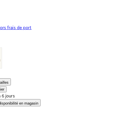
ors frais de port
ailles
ier
à 6 jours
disponibilité en magasin