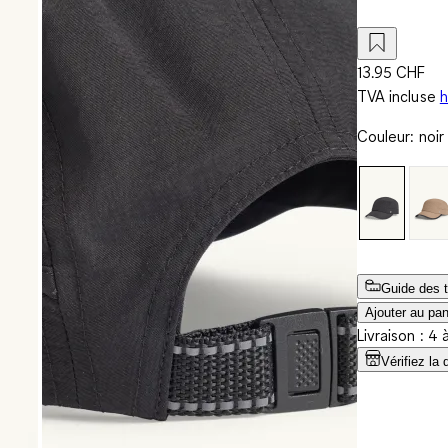
13.95 CHF
TVA incluse
h
Couleur
:
noir
Guide des t
Ajouter au pan
Livraison : 4 
Vérifiez la 