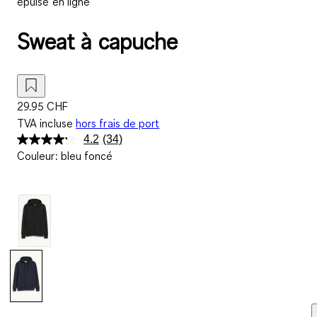
épuisé en ligne
Sweat à capuche
29.95 CHF
TVA incluse
hors frais de port
4.2
(34)
Lire
Couleur
:
bleu foncé
34
avis.
Lien
sur
la
même
page.