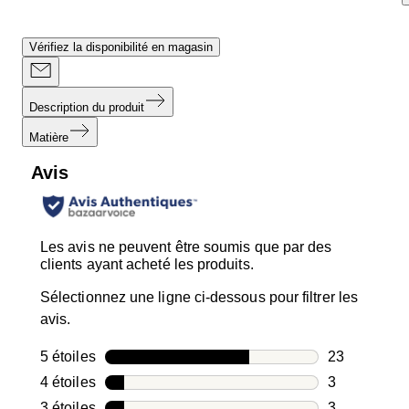
Vérifiez la disponibilité en magasin
Description du produit
Matière
Avis
Les avis ne peuvent être soumis que par des
clients ayant acheté les produits.
Sélectionnez une ligne ci-dessous pour filtrer les
avis.
5 étoiles
étoiles
23
23 avis avec
4 étoiles
étoiles
3
3 avis avec 4
3 étoiles
étoiles
3