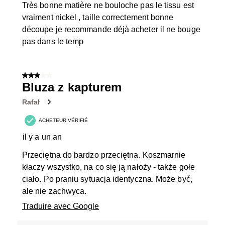
Très bonne matière ne bouloche pas le tissu est
vraiment nickel , taille correctement bonne
découpe je recommande déjà acheter il ne bouge
pas dans le temp
3 sur 5 étoiles.
Bluza z kapturem
Rafał
ACHETEUR VÉRIFIÉ
il y a un an
Przeciętna do bardzo przeciętna. Koszmarnie
kłaczy wszystko, na co się ją nałoży - także gołe
ciało. Po praniu sytuacja identyczna. Może być,
ale nie zachwyca.
Traduire avec Google