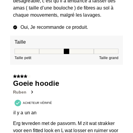
désagréable, c’est qu’il a tendance à laisser des
amas ( taille d’une bouloche ) de fibres au sol à
chaque mouvements, malgré les lavages.
Oui, Je recommande ce produit.
Taille
Taille, 3 sur 5, où 1 est égal à Taille petit et 5 est égal à
Taille petit
Taille grand
4 sur 5 étoiles.
Goeie hoodie
Ruben
ACHETEUR VÉRIFIÉ
il y a un an
Erg tevreden met de pasvorm. M zit wat strakker
voor een fitted look en L wat losser en ruimer voor