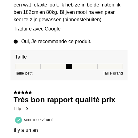
een wat relaxte look. Ik heb ze in beide maten, ik
ben 182cm en 80kg. Blijven mooi na een paar
keer te zijn gewassen.(binnenstebuiten)
Traduire avec Google
Oui, Je recommande ce produit.
Taille
Taille, 3 sur 5, où 1 est égal à Taille petit et 5 est égal à
Taille petit
Taille grand
5 sur 5 étoiles.
Très bon rapport qualité prix
Lily
ACHETEUR VÉRIFIÉ
il y a un an