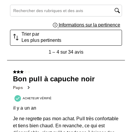
Zone de recherche de sujet et d'avis
Informations sur la pertinence
Affich
Trier par
Les plus pertinents
1
1
–
4 sur 34
avis
à
4
sur
3 sur 5 étoiles.
34
Bon pull à capuche noir
avis.
Paps
ACHETEUR VÉRIFIÉ
il y a un an
Je ne regrette pas mon achat. Pull très confortable
et tiens bien chaud. En revanche, ce qui est