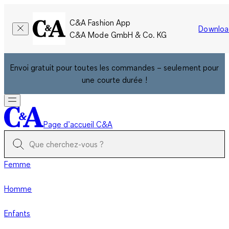
C&A Fashion App
Downloa
C&A Mode GmbH & Co. KG
Envoi gratuit pour toutes les commandes – seulement pour
une courte durée !
Page d’accueil C&A
Femme
Homme
Enfants