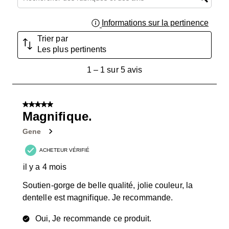
Informations sur la pertinence
Affich
Trier par
Les plus pertinents
1
1
–
1 sur 5
avis
à
1
sur
5 sur 5 étoiles.
5
Magnifique.
avis.
Gene
ACHETEUR VÉRIFIÉ
il y a 4 mois
Soutien-gorge de belle qualité, jolie couleur, la
dentelle est magnifique. Je recommande.
Oui, Je recommande ce produit.