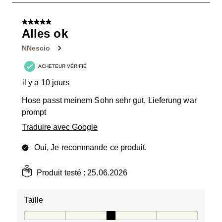
2
sur
5 sur 5 étoiles.
2
Alles ok
avis.
NNescio
ACHETEUR VÉRIFIÉ
il y a 10 jours
Hose passt meinem Sohn sehr gut, Lieferung war
prompt
Traduire avec Google
Oui, Je recommande ce produit.
Produit testé :
25.06.2026
Taille
Taille, 3 sur 5, où 1 est égal à Taille petit et 5 est égal à