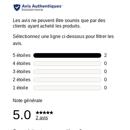
Les avis ne peuvent être soumis que par des
clients ayant acheté les produits.
Sélectionnez une ligne ci-dessous pour filtrer les
avis.
5 étoiles
étoiles
2
2 avis avec 5
4 étoiles
étoiles
0
0 avis avec 4
3 étoiles
étoiles
0
0 avis avec 3
2 étoiles
étoiles
0
0 avis avec 2
1 étoile
étoiles
0
0 avis avec 1
Note générale
5.0
2 avis