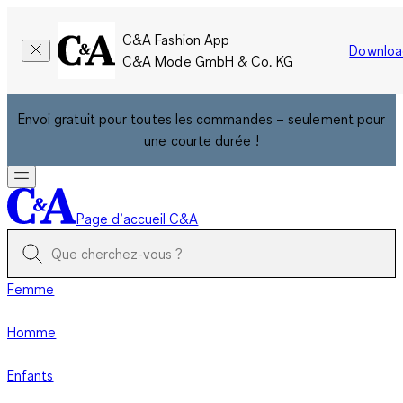
C&A Fashion App
Downloa
C&A Mode GmbH & Co. KG
Envoi gratuit pour toutes les commandes – seulement pour
une courte durée !
Page d’accueil C&A
Femme
Homme
Enfants