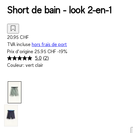
Short de bain - look 2-en-1
20.95 CHF
TVA incluse
hors frais de port
Prix d‘origine
25.95 CHF
-19%
5.0
(2)
Lire
Couleur
:
vert clair
2
avis.
Lien
sur
la
même
page.