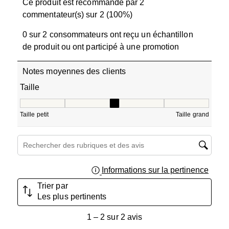
Ce produit est recommandé par 2
commentateur(s) sur 2 (100%)
0 sur 2 consommateurs ont reçu un échantillon
de produit ou ont participé à une promotion
Notes moyennes des clients
Taille
Taille, 3 sur 5, où 1 est égal à Taille petit et 5 est égal à T
Taille petit
Taille grand
Zone de recherche de sujet et d'avis
Informations sur la pertinence
Affich
Trier par
Les plus pertinents
1
1
–
2 sur 2
avis
à