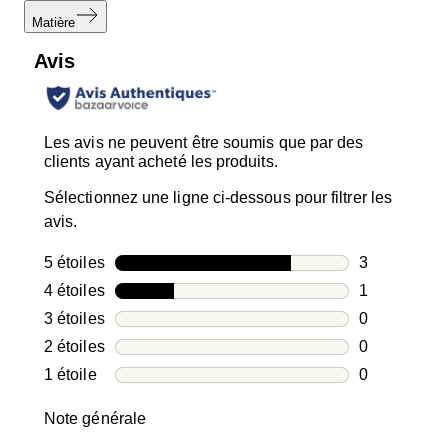
Matière
Avis
Les avis ne peuvent être soumis que par des
clients ayant acheté les produits.
Sélectionnez une ligne ci-dessous pour filtrer les
avis.
5 étoiles
étoiles
3
3 avis avec 5
4 étoiles
étoiles
1
1 avis avec 4
3 étoiles
étoiles
0
0 avis avec 3
2 étoiles
étoiles
0
0 avis avec 2
1 étoile
étoiles
0
0 avis avec 1
Note générale