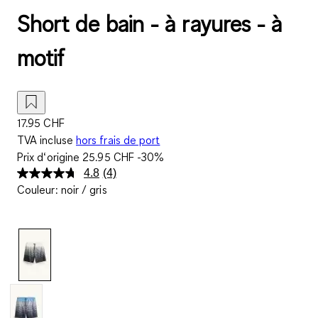
Short de bain - à rayures - à
motif
17.95 CHF
TVA incluse
hors frais de port
Prix d‘origine
25.95 CHF
-30%
4.8
(4)
Lire
Couleur
:
noir / gris
4
avis.
Lien
sur
la
même
page.