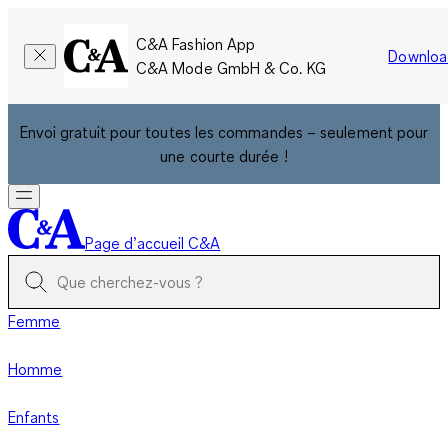
C&A Fashion App
Downloa
C&A Mode GmbH & Co. KG
Envoi gratuit pour toutes les commandes – seulement pour
une courte durée !
Page d’accueil C&A
Femme
Homme
Enfants