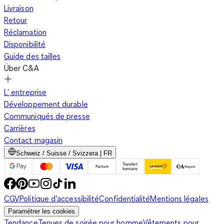
Livraison
Retour
Réclamation
Disponibilité
Guide des tailles
Über C&A
L' entreprise
Développement durable
Communiqués de presse
Carrières
Contact magasin
Schweiz / Suisse / Svizzera | FR
CGV
Politique d’accessibilité
Confidentialité
Mentions légales
Paramétrer les cookies
Tendance
Tenues de soirée pour homme
Vêtements pour