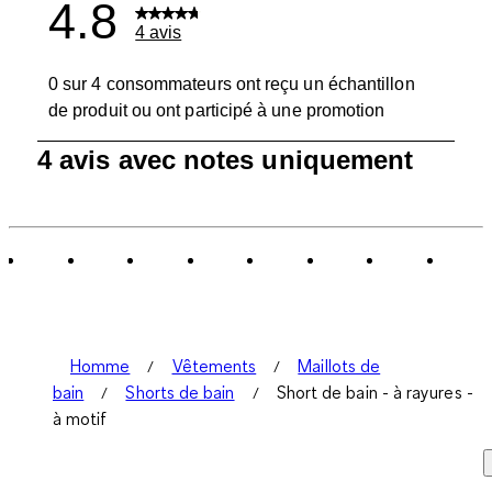
4.8
4 avis
0 sur 4 consommateurs ont reçu un échantillon
de produit ou ont participé à une promotion
1
4 avis avec notes uniquement
à
0
sur
4
avis.
Homme
Vêtements
Maillots de
bain
Shorts de bain
Short de bain - à rayures -
à motif