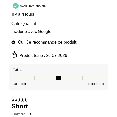
ACHETEUR VÉRIFIÉ
il y a 4 jours
Gute Qualität
Traduire avec Google
Oui, Je recommande ce produit.
Produit testé :
26.07.2026
Taille
Taille, 3 sur 5, où 1 est égal à Taille petit et 5 est égal à
Taille petit
Taille grand
5 sur 5 étoiles.
Short
Florette