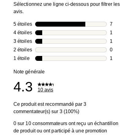
Sélectionnez une ligne ci-dessous pour filtrer les
avis.
5 étoiles
étoiles
7
7 avis avec 5
4 étoiles
étoiles
1
1 avis avec 4
3 étoiles
étoiles
1
1 avis avec 3
2 étoiles
étoiles
0
0 avis avec 2
1 étoile
étoiles
1
1 avis avec 1
Note générale
4.3
10 avis
Ce produit est recommandé par 3
commentateur(s) sur 3 (100%)
0 sur 10 consommateurs ont reçu un échantillon
de produit ou ont participé à une promotion