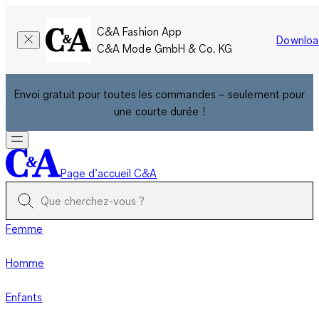
C&A Fashion App
Downloa
C&A Mode GmbH & Co. KG
Envoi gratuit pour toutes les commandes – seulement pour
une courte durée !
Page d’accueil C&A
Femme
Homme
Enfants