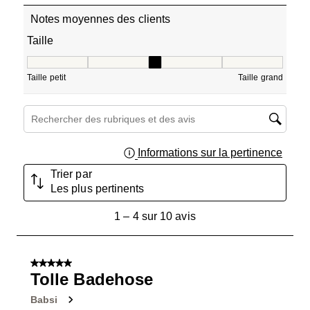
Notes moyennes des clients
Taille
Taille, 3 sur 5, où 1 est égal à Taille petit et 5 est égal à T
Taille petit
Taille grand
Zone de recherche de sujet et d'avis
Informations sur la pertinence
Affich
Trier par
Les plus pertinents
1
1
–
4 sur 10
avis
à
4
sur
5 sur 5 étoiles.
10
Tolle Badehose
avis.
Babsi