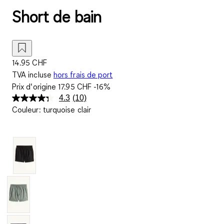
Short de bain
14.95 CHF
TVA incluse
hors frais de port
Prix d‘origine
17.95 CHF
-16%
4.3
(10)
Lire
Couleur
:
turquoise clair
10
avis.
Lien
sur
la
même
page.