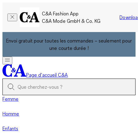
C&A Fashion App
Downloa
C&A Mode GmbH & Co. KG
Envoi gratuit pour toutes les commandes – seulement pour
une courte durée !
Page d’accueil C&A
Femme
Homme
Enfants