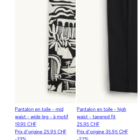
Pantalon en toile - mid
Pantalon en toile - high
waist - wide leg - à motif
waist - tapered fit
19.95 CHF
25.95 CHF
Prix d‘origine
25.95 CHF
Prix d‘origine
35.95 CHF
-23%
-27%