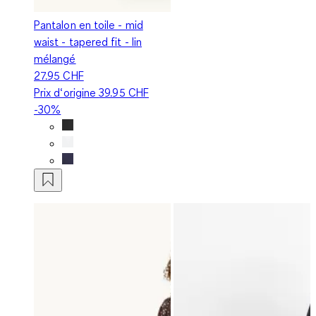
Pantalon en toile - mid
waist - tapered fit - lin
mélangé
27.95 CHF
Prix d‘origine
39.95 CHF
-30%