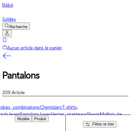
Bébé
Soldes
Recherche
Aucun article dans le panier
Pantalons
209
Article
obes, combinaisons
Chemisiers
T-shirts,
auts
Jeans
Pantalons
Jupes
Vestes, manteaux
Shorts
Maillots de
Modèle
Produit
ain
Sweats, vestes sweat
Pulls, cardigans
Collection
Filtrer et trier
usiness
Lingerie
Pour la nuit
Chaussettes, collants
Collection sport