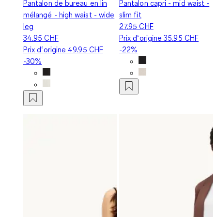
Pantalon de bureau en lin
Pantalon capri - mid waist -
mélangé - high waist - wide
slim fit
leg
27.95 CHF
34.95 CHF
Prix d‘origine
35.95 CHF
Prix d‘origine
49.95 CHF
-22%
-30%