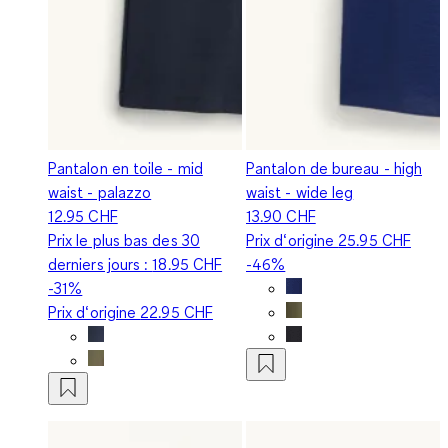
Pantalon en toile - mid
Pantalon de bureau - high
waist - palazzo
waist - wide leg
12.95 CHF
13.90 CHF
Prix le plus bas des 30
Prix d‘origine
25.95 CHF
derniers jours :
18.95 CHF
-46%
-31%
Prix d‘origine
22.95 CHF