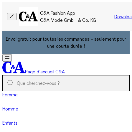
C&A Fashion App
Downloa
C&A Mode GmbH & Co. KG
Envoi gratuit pour toutes les commandes – seulement pour
une courte durée !
Page d’accueil C&A
Femme
Homme
Enfants