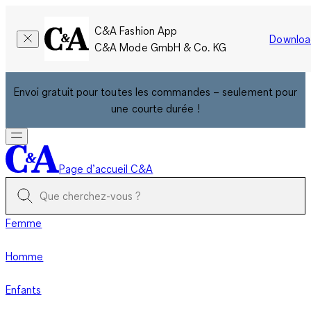
C&A Fashion App
Downloa
C&A Mode GmbH & Co. KG
Envoi gratuit pour toutes les commandes – seulement pour
une courte durée !
Page d’accueil C&A
Femme
Homme
Enfants