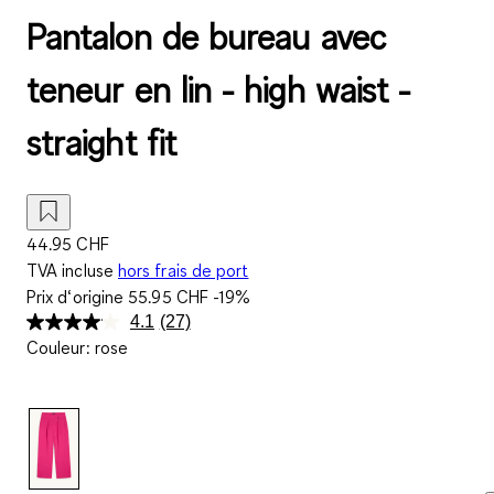
Pantalon de bureau avec
teneur en lin - high waist -
straight fit
44.95 CHF
TVA incluse
hors frais de port
Prix d‘origine
55.95 CHF
-19%
4.1
(27)
Lire
Couleur
:
rose
27
avis.
Lien
sur
la
même
page.