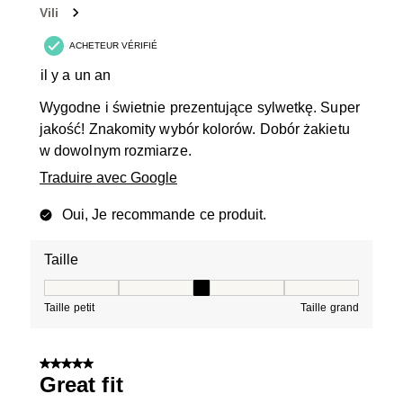
Vili
ACHETEUR VÉRIFIÉ
il y a un an
Wygodne i świetnie prezentujące sylwetkę. Super
jakość! Znakomity wybór kolorów. Dobór żakietu
w dowolnym rozmiarze.
Traduire avec Google
Oui, Je recommande ce produit.
Taille
Taille, 3 sur 5, où 1 est égal à Taille petit et 5 est égal à
Taille petit
Taille grand
5 sur 5 étoiles.
Great fit