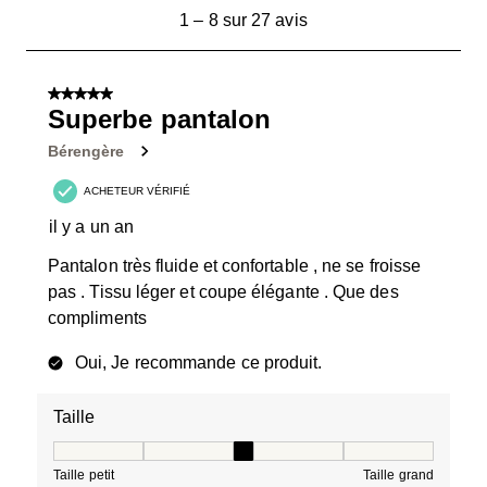
1
1
–
8 sur 27
avis
à
8
sur
5 sur 5 étoiles.
27
Superbe pantalon
avis.
Bérengère
ACHETEUR VÉRIFIÉ
il y a un an
Pantalon très fluide et confortable , ne se froisse
pas . Tissu léger et coupe élégante . Que des
compliments
Oui, Je recommande ce produit.
Taille
Taille, 3 sur 5, où 1 est égal à Taille petit et 5 est égal à
Taille petit
Taille grand