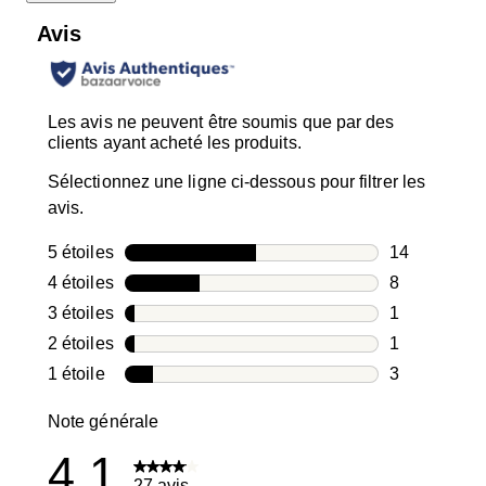
Avis
Les avis ne peuvent être soumis que par des
clients ayant acheté les produits.
Sélectionnez une ligne ci-dessous pour filtrer les
avis.
5 étoiles
étoiles
14
14 avis avec
4 étoiles
étoiles
8
8 avis avec 4
3 étoiles
étoiles
1
1 avis avec 3
2 étoiles
étoiles
1
1 avis avec 2
1 étoile
étoiles
3
3 avis avec 1
Note générale
4.1
27 avis