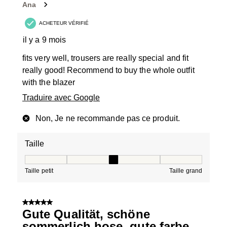
Ana
ACHETEUR VÉRIFIÉ
il y a 9 mois
fits very well, trousers are really special and fit
really good! Recommend to buy the whole outfit
with the blazer
Traduire avec Google
Non, Je ne recommande pas ce produit.
Taille
Taille, 3 sur 5, où 1 est égal à Taille petit et 5 est égal à
Taille petit
Taille grand
5 sur 5 étoiles.
Gute Qualität, schöne
sommerlich hose ,gute farbe