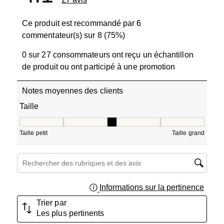
Ce produit est recommandé par 6
commentateur(s) sur 8 (75%)
0 sur 27 consommateurs ont reçu un échantillon
de produit ou ont participé à une promotion
Notes moyennes des clients
Taille
Taille, 3.142857142857143 sur 5, où 1 est égal à Taille pet
Taille petit
Taille grand
Zone de recherche de sujet et d'avis
Informations sur la pertinence
Affich
Trier par
Les plus pertinents