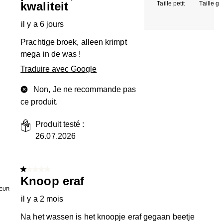
kwaliteit
Taille petit
Taille g
il y a 6 jours
Prachtige broek, alleen krimpt
mega in de was !
Traduire avec Google
Non, Je ne recommande pas
ce produit.
Produit testé :
26.07.2026
1 sur 5 étoiles.
Knoop eraf
EUR
il y a 2 mois
Na het wassen is het knoopje eraf gegaan beetje