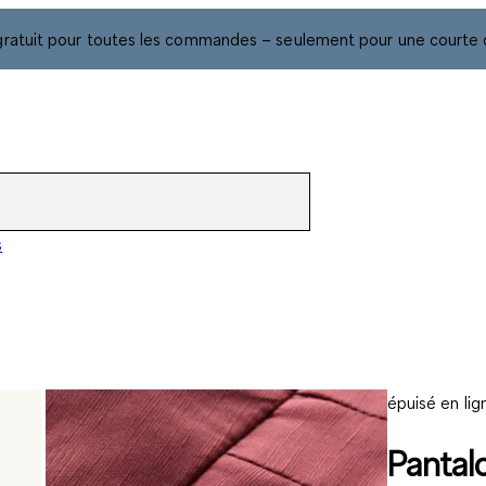
gratuit pour toutes les commandes – seulement pour une courte 
s
épuisé en lig
Pantal