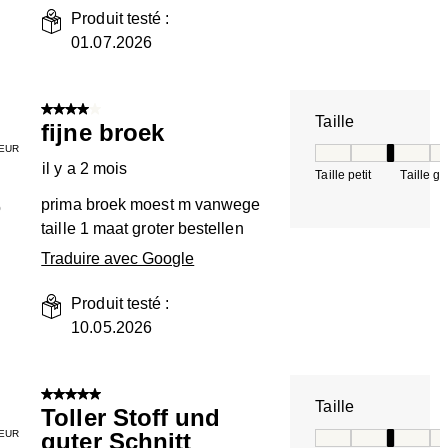
Produit testé :
01.07.2026
4 sur 5 étoiles.
Taille
fijne broek
EUR
Taille, 3 sur 5, où 
il y a 2 mois
Taille petit
Taille g
prima broek moest m vanwege
o
taille 1 maat groter bestellen
Traduire avec Google
Produit testé :
10.05.2026
5 sur 5 étoiles.
Taille
Toller Stoff und
EUR
guter Schnitt
Taille, 3 sur 5, où 