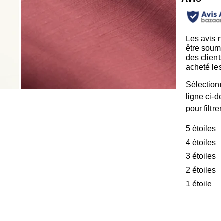
Les avis 
être soum
des client
acheté les
Sélection
ligne ci-
pour filtre
5 étoiles
é
4 étoiles
é
3 étoiles
é
2 étoiles
é
1 étoile
ét