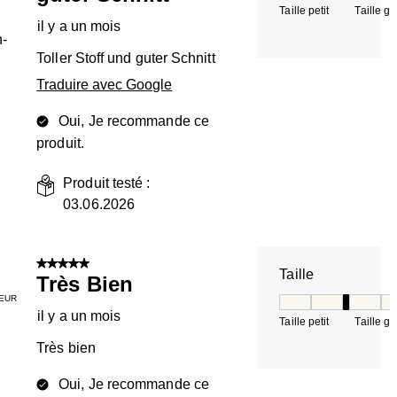
Taille petit
Taille g
il y a un mois
-
Toller Stoff und guter Schnitt
Traduire avec Google
Oui, Je recommande ce
produit.
Produit testé :
03.06.2026
5 sur 5 étoiles.
Taille
Très Bien
EUR
Taille, 3 sur 5, où 
il y a un mois
Taille petit
Taille g
Très bien
Oui, Je recommande ce