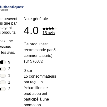
ne peuvent
Note générale
is que par
4.0
s ayant
 produits.
15 avis
nez une
Ce produit est
dessous
recommandé par 3
r les avis.
commentateur(s)
sur 5 (60%)
toiles
9
9 avis avec 5 étoiles.
toiles
2
0 sur
2 avis avec 4 étoiles.
toiles
1
15 consommateurs
1 avis avec 3 étoiles.
ont reçu un
toiles
1
échantillon de
1 avis avec 2 étoiles.
oiles
2
produit ou ont
2 avis avec 1 étoile.
participé à une
promotion