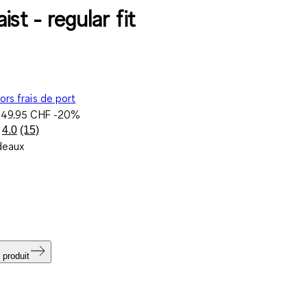
ist - regular fit
ors frais de port
e
49.95 CHF
-20%
4.0
(15)
Lire
deaux
15
avis.
Lien
sur
la
même
page.
 produit