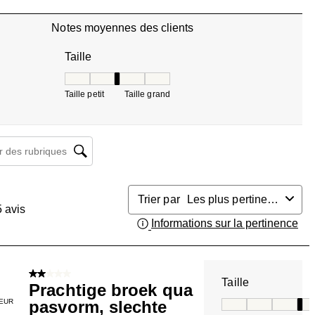
Notes moyennes des clients
Taille
Taille, 3.2 sur 5, où 1 est égal à Taille petit et 5 es
Taille petit
Taille grand
herche de sujet et d'avis
Trier par
Les plus pertinents
5
avis
Informations sur la pertinence
Aff
2 sur 5 étoiles.
Taille
Prachtige broek qua
EUR
pasvorm, slechte
Taille, 4 sur 5, où 