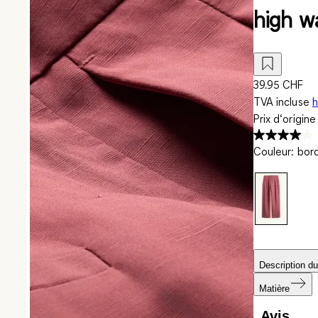
high wa
39.95 CHF
TVA incluse
h
Prix d‘origin
Couleur
:
bor
Description du
Matière
Avis