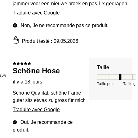
jammer voor een nieuwe broek en pas 1 x gedragen.
Traduire avec Google
Non, Je ne recommande pas ce produit.
Produit testé :
09.05.2026
5 sur 5 étoiles.
Taille
Schöne Hose
EUR
Taille, 3 sur 5, où 
il y a 18 jours
Taille petit
Taille g
Schöne Qualität, schöne Farbe,
guter sitz etwas zu gross für mich
Traduire avec Google
Oui, Je recommande ce
produit.